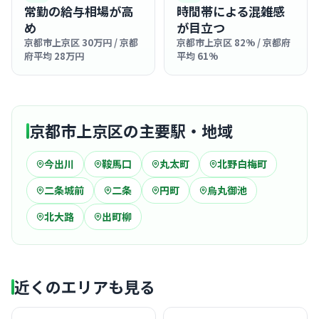
常勤の給与相場が高
時間帯による混雑感
め
が目立つ
京都市上京区 30万円 / 京都
京都市上京区 82% / 京都府
府平均 28万円
平均 61%
京都市上京区の主要駅・地域
今出川
鞍馬口
丸太町
北野白梅町
二条城前
二条
円町
烏丸御池
北大路
出町柳
近くのエリアも見る