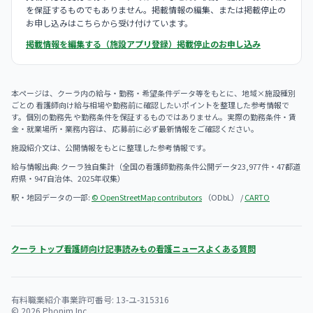
を保証するものでもありません。掲載情報の編集、または掲載停止の
お申し込みはこちらから受け付けています。
掲載情報を編集する（施設アプリ登録）
掲載停止のお申し込み
本ページは、クーラ内の給与・勤務・希望条件データ等をもとに、地域×施設種別
ごとの 看護師向け給与相場や勤務前に確認したいポイントを整理した参考情報で
す。個別の勤務先 や勤務条件を保証するものではありません。実際の勤務条件・賃
金・就業場所・業務内容は、 応募前に必ず最新情報をご確認ください。
施設紹介文は、公開情報をもとに整理した参考情報です。
給与情報出典: クーラ独自集計（全国の看護師勤務条件公開データ23,977件・47都道
府県・947自治体、2025年収集）
駅・地図データの一部:
© OpenStreetMap contributors
（ODbL） /
CARTO
クーラ トップ
看護師向け記事
読みもの
看護ニュース
よくある質問
有料職業紹介事業許可番号: 13-ユ-315316
© 2026 Phonim Inc.