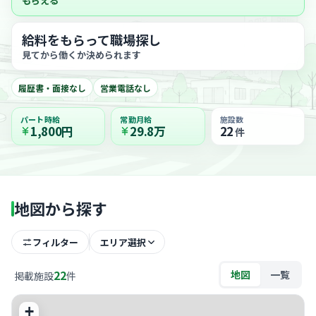
もらえる
給料をもらって職場探し
見てから働くか決められます
履歴書・面接なし
営業電話なし
パート時給
常勤月給
施設数
1,800円
29.8万
22
件
地図から探す
フィルター
エリア選択
22
地図
一覧
掲載施設
件
+