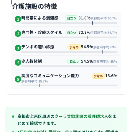
介護施設の特徴
時間帯による混雑感
81.8%
京都府平均 60.7%
目立つ
1
専門性・診療スタイル
72.7%
京都府平均 56.7%
目立つ
2
テンポの速い診療
54.5%
京都府平均 69%
少なめ
3
少人数体制
54.5%
京都府平均 45%
目立つ
4
高度なコミュニケーション能力
13.6%
少なめ
5
京都府平均 15.7%
京都市上京区周辺の
クーラ登録施設の看護師求人
をま
とめて確認できます。
1日単位のお試し勤務
で、求人票では分からない職場の