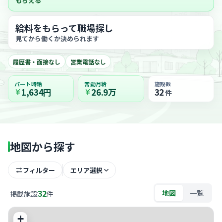
もらえる
給料をもらって職場探し
見てから働くか決められます
履歴書・面接なし
営業電話なし
パート時給
常勤月給
施設数
1,634円
26.9万
32
件
地図から探す
フィルター
エリア選択
32
地図
一覧
掲載施設
件
+