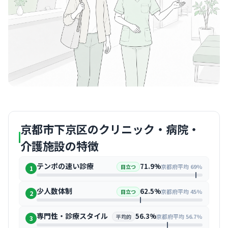
京都市下京区のクリニック・病院・
介護施設の特徴
テンポの速い診療
71.9%
京都府平均 69%
目立つ
1
少人数体制
62.5%
京都府平均 45%
目立つ
2
専門性・診療スタイル
56.3%
京都府平均 56.7%
平均的
3