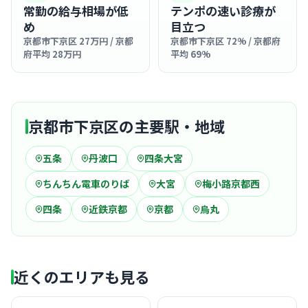
常勤の給与相場が低
テンポの速い診療が
め
目立つ
京都市下京区 27万円 / 京都
京都市下京区 72% / 京都府
府平均 28万円
平均 69%
京都市下京区の主要駅・地域
五条
丹波口
四条大宮
ちんちん電車のりば
大宮
梅小路京都西
四条
近鉄京都
京都
烏丸
近くのエリアも見る