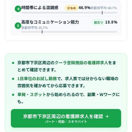
時間帯による混雑感
46.9%
京都府平均 60.7%
少なめ
4
高度なコミュニケーション能力
18.8%
目立つ
5
京都府平均 15.7%
京都市下京区周辺の
クーラ登録施設の看護師求人
をま
とめて確認できます。
1日単位のお試し勤務
で、求人票では分からない職場の
雰囲気を確かめてから応募できます。
単発・スポット
から始められるので、副業・Wワークに
も。
京都市下京区周辺の看護師求人を確認
パート・常勤・スキマバイト