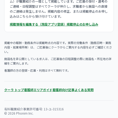
ム）が職業紹介の一環として掲載しています。ご応募の受付・選考の
ご連絡・日程調整はすべてクーラが仲介し、求職者から施設への直接
のご連絡は発生しません。掲載内容の修正、または掲載停止のお申し
込みはこちらから受け付けています。
掲載情報を編集する（施設アプリ登録）
掲載停止のお申し込み
掲載中の報酬・勤務条件は掲載時点の内容です。実際の労働条件（勤務日時・業務
内容・就業場所等）は、 ご応募後にクーラからご案内する内容を必ずご確認くださ
い。
施設名を非公開としている求人は、ご応募後の日程調整の際に施設名・所在地の詳
細をご案内します。
看護師の方の登録・応募・利用はすべて無料です。
クーラ トップ
看護師エリアガイド
看護師向け記事
よくある質問
有料職業紹介事業許可番号: 13-ユ-315316
© 2026 Phonim Inc.