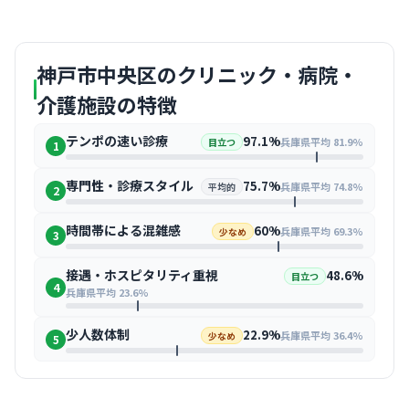
神戸市中央区のクリニック・病院・
介護施設の特徴
テンポの速い診療
97.1%
兵庫県平均 81.9%
目立つ
1
専門性・診療スタイル
75.7%
兵庫県平均 74.8%
平均的
2
時間帯による混雑感
60%
兵庫県平均 69.3%
少なめ
3
接遇・ホスピタリティ重視
48.6%
目立つ
4
兵庫県平均 23.6%
少人数体制
22.9%
兵庫県平均 36.4%
少なめ
5