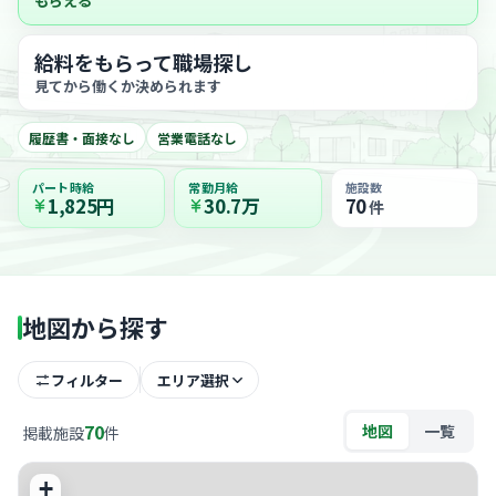
もらえる
給料をもらって職場探し
見てから働くか決められます
履歴書・面接なし
営業電話なし
パート時給
常勤月給
施設数
1,825円
30.7万
70
件
地図から探す
フィルター
エリア選択
70
地図
一覧
掲載施設
件
+