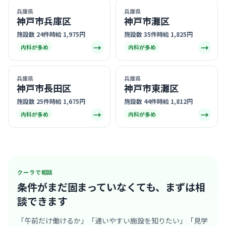
兵庫県
兵庫県
神戸市兵庫区
神戸市灘区
施設数 24件
時給 1,975円
施設数 35件
時給 1,825円
→
→
内科が多め
内科が多め
兵庫県
兵庫県
神戸市長田区
神戸市東灘区
施設数 25件
時給 1,675円
施設数 44件
時給 1,812円
→
→
内科が多め
内科が多め
クーラで相談
条件がまだ固まっていなくても、
まずは相
談できます
「午前だけ働けるか」「通いやすい施設を知りたい」「見学