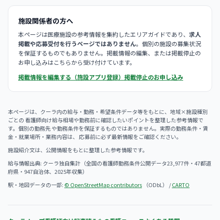
施設関係者の方へ
本ページは医療施設の参考情報を集約したエリアガイドであり、
求人
掲載や応募受付を行うページではありません
。個別の施設の募集状況
を保証するものでもありません。掲載情報の編集、または掲載停止の
お申し込みはこちらから受け付けています。
掲載情報を編集する（施設アプリ登録）
掲載停止のお申し込み
本ページは、クーラ内の給与・勤務・希望条件データ等をもとに、地域×施設種別
ごとの 看護師向け給与相場や勤務前に確認したいポイントを整理した参考情報で
す。個別の勤務先 や勤務条件を保証するものではありません。実際の勤務条件・賃
金・就業場所・業務内容は、 応募前に必ず最新情報をご確認ください。
施設紹介文は、公開情報をもとに整理した参考情報です。
給与情報出典: クーラ独自集計（全国の看護師勤務条件公開データ23,977件・47都道
府県・947自治体、2025年収集）
駅・地図データの一部:
© OpenStreetMap contributors
（ODbL） /
CARTO