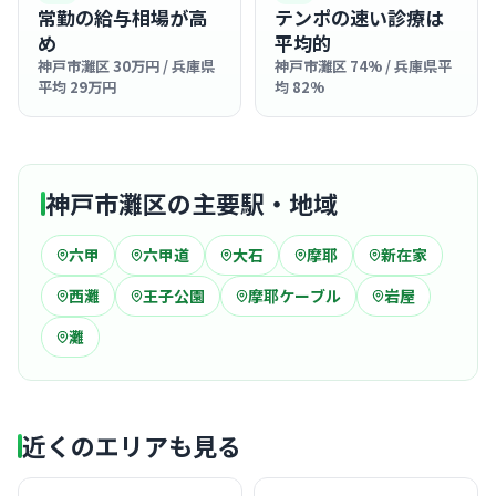
常勤の給与相場が高
テンポの速い診療は
め
平均的
神戸市灘区 30万円 / 兵庫県
神戸市灘区 74% / 兵庫県平
平均 29万円
均 82%
神戸市灘区の主要駅・地域
六甲
六甲道
大石
摩耶
新在家
西灘
王子公園
摩耶ケーブル
岩屋
灘
近くのエリアも見る