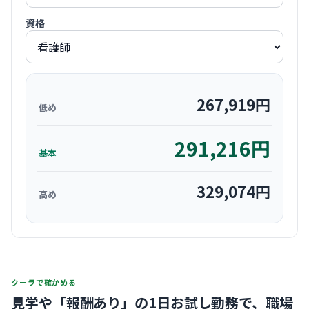
資格
267,919
円
低め
291,216
円
基本
329,074
円
高め
クーラで確かめる
見学や「報酬あり」の1日お試し勤務で、
職場