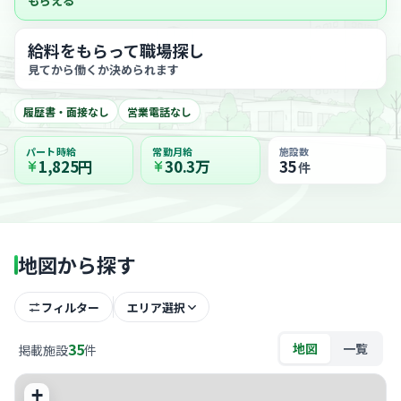
もらえる
給料をもらって職場探し
見てから働くか決められます
履歴書・面接なし
営業電話なし
パート時給
常勤月給
施設数
1,825円
30.3万
35
件
地図から探す
フィルター
エリア選択
35
地図
一覧
掲載施設
件
+