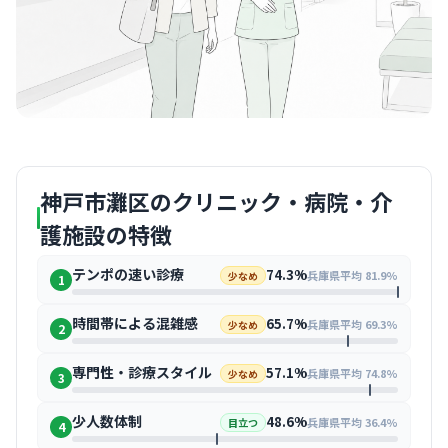
神戸市灘区のクリニック・病院・介
護施設の特徴
テンポの速い診療
74.3%
兵庫県平均 81.9%
少なめ
1
時間帯による混雑感
65.7%
兵庫県平均 69.3%
少なめ
2
専門性・診療スタイル
57.1%
兵庫県平均 74.8%
少なめ
3
少人数体制
48.6%
兵庫県平均 36.4%
目立つ
4