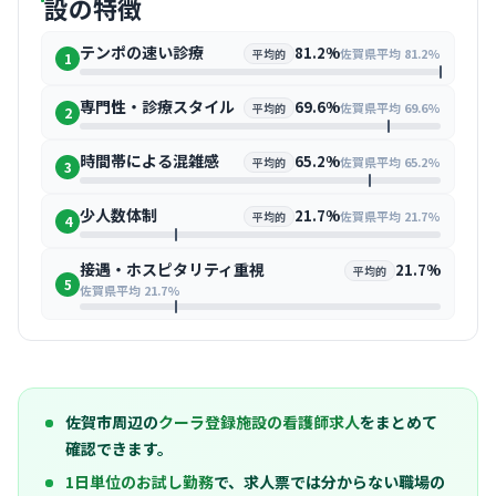
設の特徴
テンポの速い診療
81.2%
佐賀県平均 81.2%
平均的
1
専門性・診療スタイル
69.6%
佐賀県平均 69.6%
平均的
2
時間帯による混雑感
65.2%
佐賀県平均 65.2%
平均的
3
少人数体制
21.7%
佐賀県平均 21.7%
平均的
4
接遇・ホスピタリティ重視
21.7%
平均的
5
佐賀県平均 21.7%
佐賀市周辺の
クーラ登録施設の看護師求人
をまとめて
確認できます。
1日単位のお試し勤務
で、求人票では分からない職場の