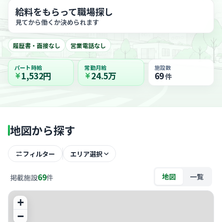
給料をもらって職場探し
見てから働くか決められます
履歴書・面接なし
営業電話なし
パート時給
常勤月給
施設数
1,532円
24.5万
69
件
地図から探す
フィルター
エリア選択
69
地図
一覧
掲載施設
件
+
−