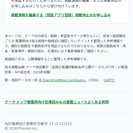
を保証するものでもありません。掲載情報の編集、または掲載停止の
お申し込みはこちらから受け付けています。
掲載情報を編集する（施設アプリ登録）
掲載停止のお申し込み
本ページは、クーラ内の給与・勤務・希望条件データ等をもとに、地域×施設種別
ごとの 看護師向け給与相場や勤務前に確認したいポイントを整理した参考情報で
す。個別の勤務先 や勤務条件を保証するものではありません。実際の勤務条件・賃
金・就業場所・業務内容は、 応募前に必ず最新情報をご確認ください。
施設紹介文は、公開情報をもとに整理した参考情報です。
給与情報出典: クーラ独自集計（全国の看護師勤務条件公開データ23,977件・47都道
府県・947自治体、2025年収集）
駅・地図データの一部:
© OpenStreetMap contributors
（ODbL） /
CARTO
クーラ トップ
看護師向け記事
読みもの
看護ニュース
よくある質問
有料職業紹介事業許可番号: 13-ユ-315316
© 2026 Phonim Inc.