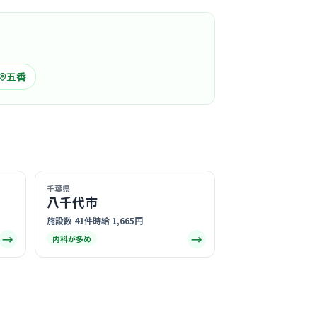
この周辺の募集を確認 →
気になる
五香
老人ホームやわら木苑
友会
駅周辺
施設
大賞を受賞した実績があり、スタッフ同士の挨拶
千葉県
への丁寧な対応が徹底されている温かい職場で
八千代市
る
施設数 41件
時給 1,665円
→
→
この周辺の募集を確認 →
内科が多め
気になる
社団廣医会奥隅医院