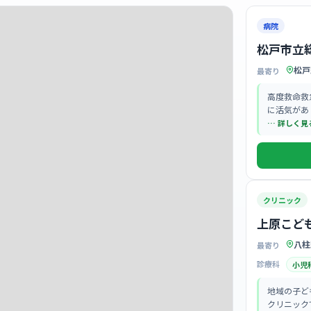
病院
松戸市立
松戸
最寄り
高度救命救
に活気があ
… 詳しく見
クリニック
上原こど
八柱
最寄り
診療科
小児
地域の子ど
クリニック