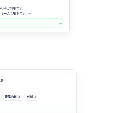
多いのが特徴です。
トホームな職場です。
で安心してお仕事を開始できます。
五香
腎臓内科
外科
3
3