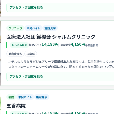
- 新人さんや見学の方を優しく迎え入れる
アットホームな雰囲気
があり、馴染
アクセス・雰囲気を見る
クリニック
単発バイト
施設見学
医療法人社団 鐵櫻会 シャルムクリニック
14,180円
4,150円
単発バイト
施設見学
もらえる目安
千葉県目安
美容皮膚科
皮膚科
- ホテルのような
ラグジュアリーで清潔感あふれる
院内は、毎日気持ちよくお
- スタッフ同士の
チームワークが非常に良く
、明るく前向きな雰囲気の中で互
- 患者様への丁寧な対応を重視しており、看護師として
質の高い接遇スキル
を
アクセス・雰囲気を見る
病院
単発バイト
施設見学
五香病院
14,180円
4,150円
単発バイト
施設見学
もらえる目安