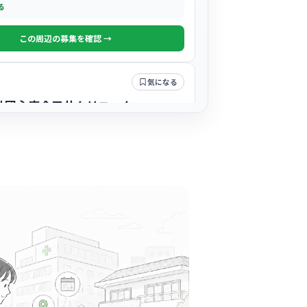
る
この周辺の募集を確認 →
気になる
社団心康会三井クリニック
柱駅周辺
外科
+
2
したアットホームな雰囲気で、近隣にお住まい
の患者様が多く来院される温かな環境です。
る
この周辺の募集を確認 →
気になる
クソワニエ