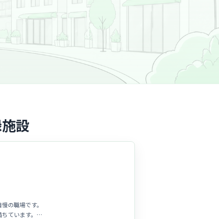
録施設
自慢の職場です。
満ちています。