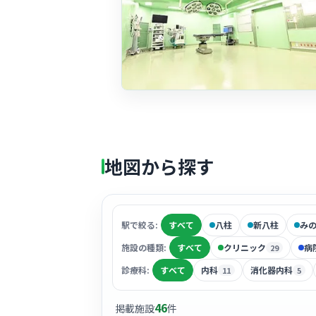
地図から探す
駅で絞る:
すべて
八柱
新八柱
み
施設の種類:
すべて
クリニック
病
29
診療科:
すべて
内科
消化器内科
11
5
46
掲載施設
件