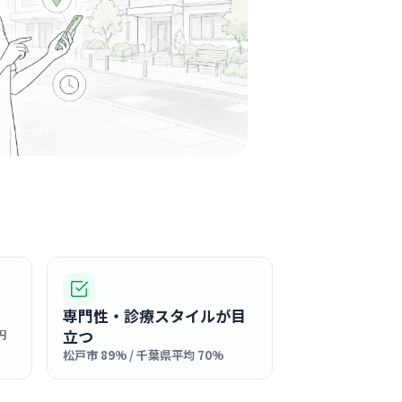
裕会
り台駅周辺
産婦人科
のサロンを思わせるような、地中海風のオシャ
特徴の綺麗な職場です。院内も清潔感があり、
気の中で気持ちよく看護業務に集中できます。
る
この周辺の募集を確認 →
気になる
社団千葉白報会総合クリニックドク
ド松戸
駅周辺
専門性・診療スタイルが目
皮膚科
+
1
立つ
円
松戸市 89% / 千葉県平均 70%
の明るく清潔感のあるクリニックで、小さなお
高齢の方まで幅広く親しまれています。
る