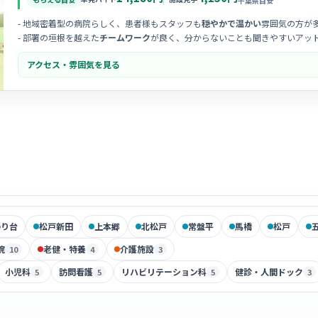
千葉県目安
- 地域密着型の病院らしく、患者様もスタッフも
穏やかで温かい
雰囲気の方が
- 部署の垣根を越えた
チームワーク
が良く、分からないことも聞きやすいアッ
- 中途採用の方への受け入れ態勢が整っており、
馴染みやすい空気感
があるの
アクセス・雰囲気を見る
のり台
松戸新田
上本郷
北松戸
常盤平
馬橋
松戸
院
老健・特養
介護施設
10
4
3
小児科
訪問看護
リハビリテーション科
健診・人間ドック
5
5
5
3