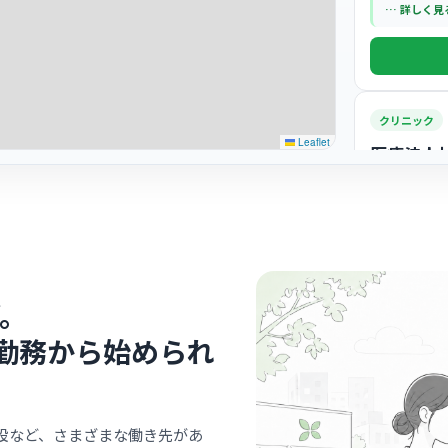
す。
… 詳しく見
クリニック
Leaflet
医療法人
新八
最寄り
診療科
内科
地域に密着
の顔なじみ
… 詳しく見
。
勤務から始められ
クリニック
クリニッ
設など、さまざまな働き先があ