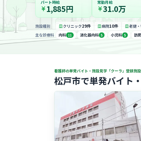
パート時給
常勤月給
1,885円
31.0万
29件
10件
施設種別
クリニック
病院
老健・
主な診療科
内科
消化器内科
小児科
訪
11
5
5
看護師の単発バイト・施設見学「クーラ」登録施設
松戸市で単発バイト