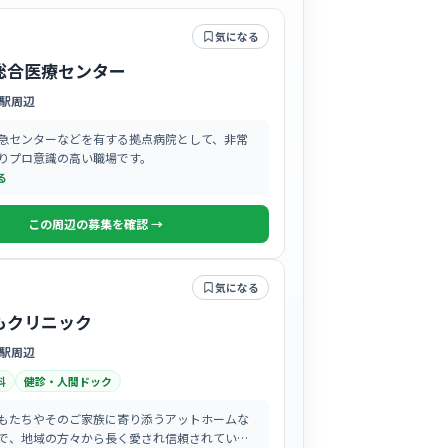
気になる
総合医療センター
駅周辺
急センターなどを有する拠点病院として、非常
りプロ意識の高い職場です。
る
この周辺の募集を確認 →
気になる
もクリニック
駅周辺
科
健診・人間ドック
もたちやそのご家族に寄り添うアットホームな
で、地域の方々から長く愛され信頼されていま