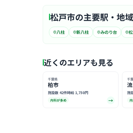
松戸市の主要駅・地
八柱
新八柱
みのり台
松
近くのエリアも見る
千葉県
千
柏市
流
施設数 42件
時給 1,750円
施設
→
内科が多め
内