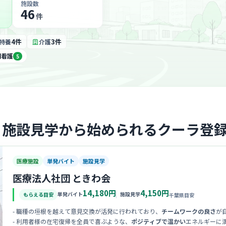
施設数
46
件
4件
3件
特養
介護
問看護
5
・施設見学から始められるクーラ登
医療施設
単発バイト
施設見学
医療法人社団 ときわ会
14,180円
4,150円
単発バイト
施設見学
もらえる目安
千葉県目安
- 職種の垣根を越えて意見交換が活発に行われており、
チームワークの良さ
が
- 利用者様の在宅復帰を全員で喜ぶような、
ポジティブで温かい
エネルギーに