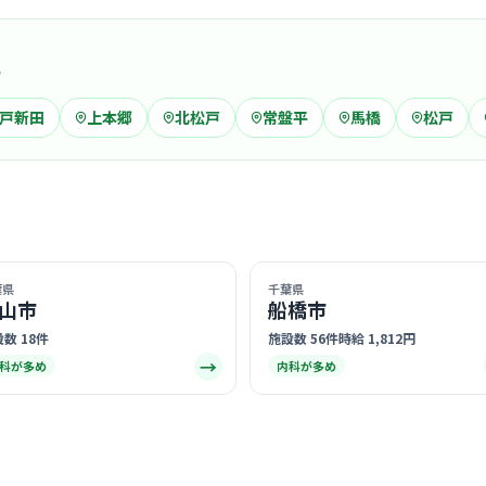
域
老健・特養
戸新田
上本郷
北松戸
常盤平
馬橋
松戸
特別養護
社会福祉法人竹
馬橋
最寄り
診療科
介護
第3回接遇
葉県
千葉県
や利用者様
山市
船橋市
す。
… 詳しく見
数 18件
施設数 56件
時給 1,812円
→
科が多め
内科が多め
クリニック
医療法人