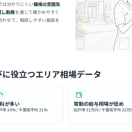
医療法人社団順
では分かりにくい
職場の雰囲気
みの
最寄り
試し勤務
を通じて確かめやすく
診療科
内科
合わせて、相談しやすい施設を
まるで外国
レな外観が
明るい雰囲
… 詳しく見
びに役立つエリア相場データ
クリニック
医療法人
ターラン
松戸
最寄り
科が多い
常勤の給与相場が低め
診療科
内科
戸市 24% / 千葉県平均 21%
松戸市 31万円 / 千葉県平均 32万
地域密着型
子様からご
… 詳しく見