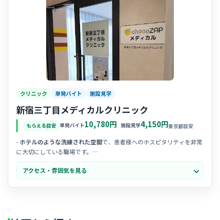
クリニック
単発バイト
施設見学
新宿三丁目メディカルクリニック
10,780円
4,150円
単発バイト
施設見学
もらえる目安
東京都目安
-
ホテルのような洗練された空間
で、患者様へのホスピタリティを非常
に大切にしている職場です。
- 20代から30代のスタッフが中心となって、
チームワーク
を重視しなが
アクセス・雰囲気を見る
ら明るく元気に活躍されています。
- 看護師が受付から施術まで一貫して担当することもあり、一人ひとり
の患者様と丁寧に関わることができます。