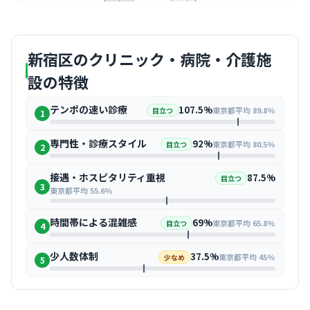
新宿区のクリニック・病院・介護施
設の特徴
テンポの速い診療
107.5%
東京都平均 89.8%
目立つ
1
専門性・診療スタイル
92%
東京都平均 80.5%
目立つ
2
接遇・ホスピタリティ重視
87.5%
目立つ
3
東京都平均 55.6%
時間帯による混雑感
69%
東京都平均 65.8%
目立つ
4
少人数体制
37.5%
東京都平均 45%
少なめ
5