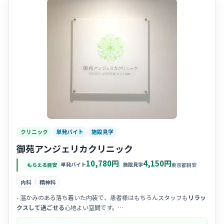
クリニック
単発バイト
施設見学
御苑アンジェリカクリニック
10,780円
4,150円
単発バイト
施設見学
もらえる目安
東京都目安
内科
精神科
- 温かみのある落ち着いた内装で、患者様はもちろんスタッフも
リラッ
クスして過ごせる
心地よい空間です。
- スタッフ間のチームワークが良く、
アットホームで相談しやすい
雰囲