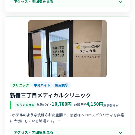
アクセス・雰囲気を見る
気なので、新しい環境でも馴染みやすいですよ。
- 一人ひとりの患者様とじっくり向き合う姿勢を大切にしており、
心の
通った丁寧な看護
を志す方に最適です。
クリニック
単発バイト
施設見学
新宿三丁目メディカルクリニック
10,780円
4,150円
単発バイト
施設見学
もらえる目安
東京都目安
-
ホテルのような洗練された空間
で、患者様へのホスピタリティを非常
に大切にしている職場です。
- 20代から30代のスタッフが中心となって、
チームワーク
を重視しなが
アクセス・雰囲気を見る
ら明るく元気に活躍されています。