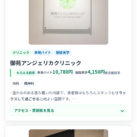
クリニック
単発バイト
施設見学
御苑アンジェリカクリニック
10,780円
4,150円
単発バイト
施設見学
もらえる目安
東京都目安
内科
精神科
- 温かみのある落ち着いた内装で、患者様はもちろんスタッフも
リラッ
クスして過ごせる
心地よい空間です。
- スタッフ間のチームワークが良く、
アットホームで相談しやすい
雰囲
アクセス・雰囲気を見る
気なので、新しい環境でも馴染みやすいですよ。
- 一人ひとりの患者様とじっくり向き合う姿勢を大切にしており、
心の
通った丁寧な看護
を志す方に最適です。