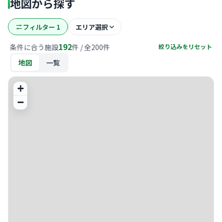
地図から探す
フィルター
1
エリア選択
192
条件に合う施設
件 / 全
200
件
絞り込みをリセット
地図
一覧
+
−