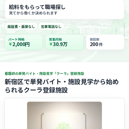
給料をもらって職場探し
見てから働くか決められます
履歴書・面接なし
営業電話なし
パート時給
常勤月給
施設数
2,000円
30.9万
200
件
看護師の単発バイト・施設見学「クーラ」登録施設
新宿区で単発バイト・施設見学から始め
られるクーラ登録施設