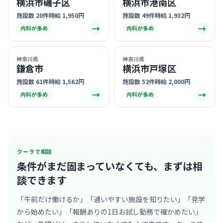
横浜市磯子区
横浜市港南区
施設数 20件
時給 1,950円
施設数 49件
時給 1,932円
→
→
内科が多め
内科が多め
神奈川県
神奈川県
鎌倉市
横浜市戸塚区
施設数 61件
時給 1,562円
施設数 52件
時給 2,000円
→
→
内科が多め
内科が多め
クーラで相談
条件がまだ固まっていなくても、
まずは相
談できます
「午前だけ働けるか」「通いやすい施設を知りたい」「見学
から始めたい」「報酬ありの1日お試し勤務で確かめたい」