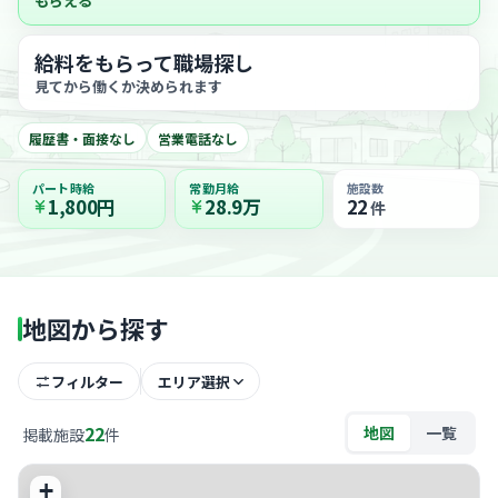
もらえる
給料をもらって職場探し
見てから働くか決められます
履歴書・面接なし
営業電話なし
パート時給
常勤月給
施設数
1,800円
28.9万
22
件
地図から探す
フィルター
エリア選択
22
地図
一覧
掲載施設
件
+