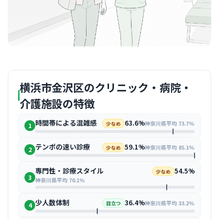
横浜市金沢区のクリニック・病院・
介護施設の特徴
時間帯による混雑感
63.6%
神奈川県平均 73.7%
少なめ
1
テンポの速い診療
59.1%
神奈川県平均 85.1%
少なめ
2
専門性・診療スタイル
54.5%
少なめ
3
神奈川県平均 70.1%
少人数体制
36.4%
神奈川県平均 33.2%
目立つ
4