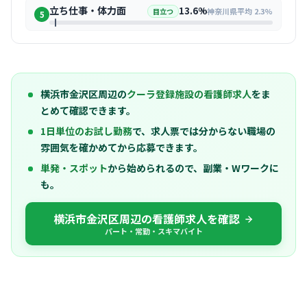
立ち仕事・体力面
13.6%
神奈川県平均 2.3%
目立つ
5
横浜市金沢区周辺の
クーラ登録施設の看護師求人
をま
とめて確認できます。
1日単位のお試し勤務
で、求人票では分からない職場の
雰囲気を確かめてから応募できます。
単発・スポット
から始められるので、副業・Wワークに
も。
横浜市金沢区周辺の看護師求人を確認
パート・常勤・スキマバイト