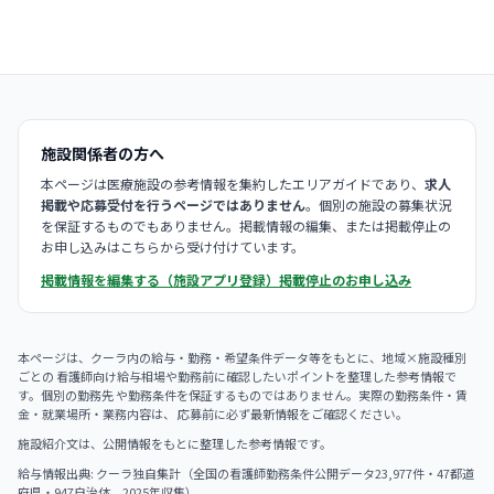
施設関係者の方へ
本ページは医療施設の参考情報を集約したエリアガイドであり、
求人
掲載や応募受付を行うページではありません
。個別の施設の募集状況
を保証するものでもありません。掲載情報の編集、または掲載停止の
お申し込みはこちらから受け付けています。
掲載情報を編集する（施設アプリ登録）
掲載停止のお申し込み
本ページは、クーラ内の給与・勤務・希望条件データ等をもとに、地域×施設種別
ごとの 看護師向け給与相場や勤務前に確認したいポイントを整理した参考情報で
す。個別の勤務先 や勤務条件を保証するものではありません。実際の勤務条件・賃
金・就業場所・業務内容は、 応募前に必ず最新情報をご確認ください。
施設紹介文は、公開情報をもとに整理した参考情報です。
給与情報出典: クーラ独自集計（全国の看護師勤務条件公開データ23,977件・47都道
府県・947自治体、2025年収集）