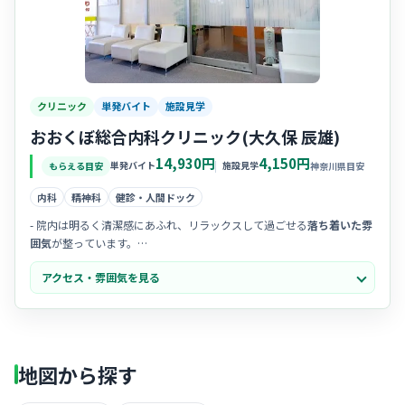
クリニック
単発バイト
施設見学
おおくぼ総合内科クリニック(大久保 辰雄)
14,930円
4,150円
単発バイト
施設見学
もらえる目安
神奈川県目安
内科
精神科
健診・人間ドック
- 院内は明るく清潔感にあふれ、リラックスして過ごせる
落ち着いた雰
囲気
が整っています。
- 院長先生が穏やかで話しやすく、スタッフ同士も
チームワークを大切
アクセス・雰囲気を見る
に
されている温かい職場です。
-
ママさんナース
も活躍しており、互いにフォローし合いながら笑顔で
働ける環境だと評判ですよ。
地図から探す