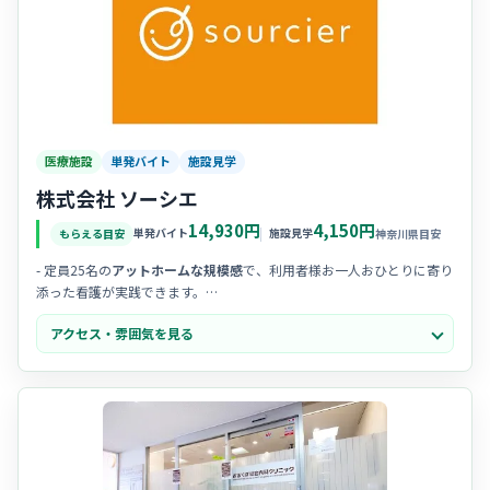
医療施設
単発バイト
施設見学
株式会社 ソーシエ
14,930円
4,150円
単発バイト
施設見学
もらえる目安
神奈川県目安
- 定員25名の
アットホームな規模感
で、利用者様お一人おひとりに寄り
添った看護が実践できます。
- スタッフ間の
コミュニケーションが活発
で、明るく前向きな雰囲気の
アクセス・雰囲気を見る
中で働くことができます。
-
「第二の我が家」
をコンセプトにした温かい空間で、笑顔が絶えない
職場環境が評判です。