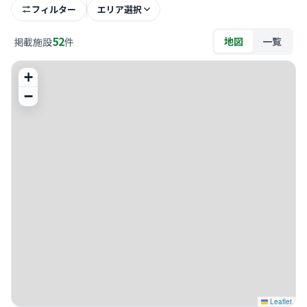
フィルター
エリア選択
52
地図
一覧
掲載施設
件
+
−
Leaflet