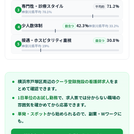
専門性・診療スタイル
71.2%
平均的
3
神奈川県平均 70.1%
少人数体制
42.3%
神奈川県平均 33.2%
目立つ
4
接遇・ホスピタリティ重視
30.8%
目立つ
5
神奈川県平均 19%
横浜市戸塚区周辺の
クーラ登録施設の看護師求人
をま
とめて確認できます。
1日単位のお試し勤務
で、求人票では分からない職場の
雰囲気を確かめてから応募できます。
単発・スポット
から始められるので、副業・Wワークに
も。