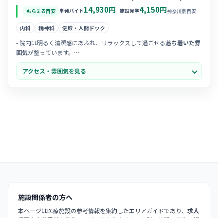
14,930円
4,150円
単発バイト
施設見学
もらえる目安
神奈川県目安
内科
精神科
健診・人間ドック
- 院内は明るく清潔感にあふれ、リラックスして過ごせる
落ち着いた雰
囲気
が整っています。
- 院長先生が穏やかで話しやすく、スタッフ同士も
チームワークを大切
アクセス・雰囲気を見る
に
されている温かい職場です。
-
ママさんナース
も活躍しており、互いにフォローし合いながら笑顔で
働ける環境だと評判ですよ。
施設関係者の方へ
本ページは医療施設の参考情報を集約したエリアガイドであり、
求人