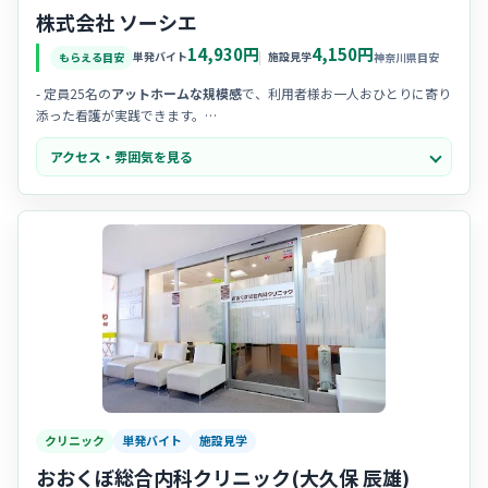
株式会社 ソーシエ
14,930円
4,150円
単発バイト
施設見学
もらえる目安
神奈川県目安
- 定員25名の
アットホームな規模感
で、利用者様お一人おひとりに寄り
添った看護が実践できます。
- スタッフ間の
コミュニケーションが活発
で、明るく前向きな雰囲気の
アクセス・雰囲気を見る
中で働くことができます。
-
「第二の我が家」
をコンセプトにした温かい空間で、笑顔が絶えない
職場環境が評判です。
クリニック
単発バイト
施設見学
おおくぼ総合内科クリニック(大久保 辰雄)