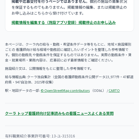
掲載や応募受付を行うページではありません
。個別の施設の募集状況
を保証するものでもありません。掲載情報の編集、または掲載停止の
お申し込みはこちらから受け付けています。
掲載情報を編集する（施設アプリ登録）
掲載停止のお申し込み
本ページは、クーラ内の給与・勤務・希望条件データ等をもとに、地域×施設種別
ごとの 看護師向け給与相場や勤務前に確認したいポイントを整理した参考情報で
す。個別の勤務先 や勤務条件を保証するものではありません。実際の勤務条件・賃
金・就業場所・業務内容は、 応募前に必ず最新情報をご確認ください。
施設紹介文は、公開情報をもとに整理した参考情報です。
給与情報出典: クーラ独自集計（全国の看護師勤務条件公開データ23,977件・47都道
府県・947自治体、2025年収集）
駅・地図データの一部:
© OpenStreetMap contributors
（ODbL） /
CARTO
クーラ トップ
看護師向け記事
読みもの
看護ニュース
よくある質問
有料職業紹介事業許可番号: 13-ユ-315316