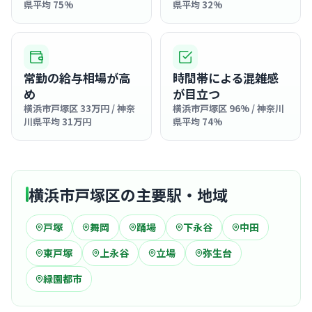
県平均 75%
県平均 32%
常勤の給与相場が高
時間帯による混雑感
め
が目立つ
横浜市戸塚区 33万円 / 神奈
横浜市戸塚区 96% / 神奈川
川県平均 31万円
県平均 74%
横浜市戸塚区の主要駅・地域
戸塚
舞岡
踊場
下永谷
中田
東戸塚
上永谷
立場
弥生台
緑園都市