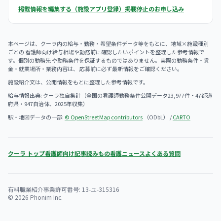
掲載情報を編集する（施設アプリ登録）
掲載停止のお申し込み
本ページは、クーラ内の給与・勤務・希望条件データ等をもとに、地域×施設種別
ごとの 看護師向け給与相場や勤務前に確認したいポイントを整理した参考情報で
す。個別の勤務先 や勤務条件を保証するものではありません。実際の勤務条件・賃
金・就業場所・業務内容は、 応募前に必ず最新情報をご確認ください。
施設紹介文は、公開情報をもとに整理した参考情報です。
給与情報出典: クーラ独自集計（全国の看護師勤務条件公開データ23,977件・47都道
府県・947自治体、2025年収集）
駅・地図データの一部:
© OpenStreetMap contributors
（ODbL） /
CARTO
クーラ トップ
看護師向け記事
読みもの
看護ニュース
よくある質問
有料職業紹介事業許可番号: 13-ユ-315316
© 2026 Phonim Inc.