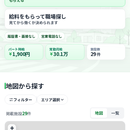
もらえる
給料をもらって職場探し
見てから働くか決められます
履歴書・面接なし
営業電話なし
パート時給
常勤月給
施設数
1,900円
30.1万
29
件
地図から探す
フィルター
エリア選択
29
地図
一覧
掲載施設
件
+