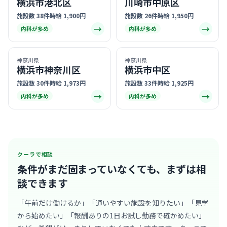
横浜市港北区
川崎市中原区
施設数 38件
時給 1,900円
施設数 26件
時給 1,950円
→
→
内科が多め
内科が多め
神奈川県
神奈川県
横浜市神奈川区
横浜市中区
施設数 30件
時給 1,973円
施設数 33件
時給 1,925円
→
→
内科が多め
内科が多め
クーラで相談
条件がまだ固まっていなくても、
まずは相
談できます
「午前だけ働けるか」「通いやすい施設を知りたい」「見学
から始めたい」「報酬ありの1日お試し勤務で確かめたい」