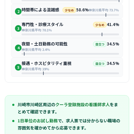
時間帯による混雑感
58.6%
神奈川県平均 73.7%
少なめ
2
専門性・診療スタイル
41.4%
少なめ
3
神奈川県平均 70.1%
夜間・土日勤務の可能性
34.5%
目立つ
4
神奈川県平均 2.4%
接遇・ホスピタリティ重視
34.5%
目立つ
5
神奈川県平均 19%
川崎市川崎区周辺の
クーラ登録施設の看護師求人
をま
とめて確認できます。
1日単位のお試し勤務
で、求人票では分からない職場の
雰囲気を確かめてから応募できます。