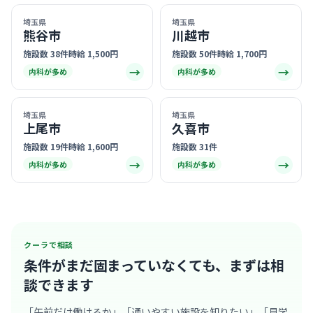
埼玉県
埼玉県
熊谷市
川越市
施設数 38件
時給 1,500円
施設数 50件
時給 1,700円
→
→
内科が多め
内科が多め
埼玉県
埼玉県
上尾市
久喜市
施設数 19件
時給 1,600円
施設数 31件
→
→
内科が多め
内科が多め
クーラで相談
条件がまだ固まっていなくても、
まずは相
談できます
「午前だけ働けるか」「通いやすい施設を知りたい」「見学