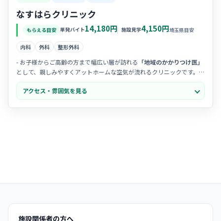
なすはらクリニック
14,180円
4,150円
単発バイト
施設見学
もらえる目安
埼玉県目安
内科
外科
整形外科
- お子様からご高齢の方まで幅広い層が訪れる
「地域のかかりつけ医」
として、親しみやすくアットホームな空気が流れるクリニックです。
- スタッフ間のコミュニケーションが非常にスムーズで、お互いに助け
アクセス・雰囲気を見る
合う
チームワークの良さ
が魅力的な職場だと評判です。
- 院内は清潔感があり、患者様一人ひとりに寄り添った温かい看護を大
切にしているため、笑顔でのやり取りが多く見られる明るい雰囲気で
す。
施設関係者の方へ