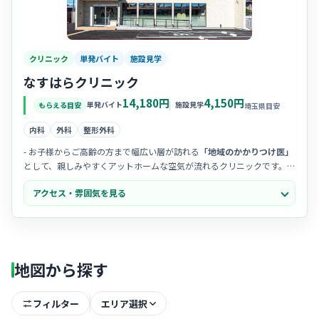
クリニック
単発バイト
施設見学
なすはらクリニック
14,180円
4,150円
単発バイト
施設見学
もらえる目安
埼玉県目安
内科
外科
整形外科
- お子様からご高齢の方まで幅広い層が訪れる
「地域のかかりつけ医」
として、親しみやすくアットホームな空気が流れるクリニックです。
- スタッフ間のコミュニケーションが非常にスムーズで、お互いに助け
アクセス・雰囲気を見る
合う
チームワークの良さ
が魅力的な職場だと評判です。
- 院内は清潔感があり、患者様一人ひとりに寄り添った温かい看護を大
切にしているため、笑顔でのやり取りが多く見られる明るい雰囲気で
す。
地図から探す
フィルター
エリア選択