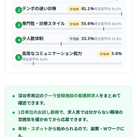
テンポの速い診療
61.1%
埼玉県平均 81.3%
少なめ
2
専門性・診療スタイル
55.6%
埼玉県平均 66.5%
少なめ
3
少人数体制
33.3%
埼玉県平均 31.8%
平均的
4
高度なコミュニケーション能力
5.6%
少なめ
5
埼玉県平均 9.3%
深谷市周辺の
クーラ登録施設の看護師求人
をまとめて
確認できます。
1日単位のお試し勤務
で、求人票では分からない職場の
雰囲気を確かめてから応募できます。
単発・スポット
から始められるので、副業・Wワークに
も。