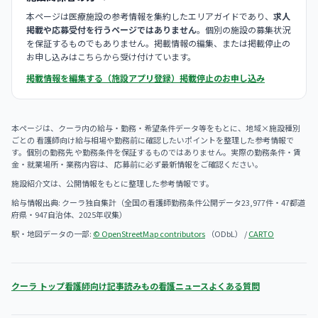
本ページは医療施設の参考情報を集約したエリアガイドであり、
求人
掲載や応募受付を行うページではありません
。個別の施設の募集状況
を保証するものでもありません。掲載情報の編集、または掲載停止の
お申し込みはこちらから受け付けています。
掲載情報を編集する（施設アプリ登録）
掲載停止のお申し込み
本ページは、クーラ内の給与・勤務・希望条件データ等をもとに、地域×施設種別
ごとの 看護師向け給与相場や勤務前に確認したいポイントを整理した参考情報で
す。個別の勤務先 や勤務条件を保証するものではありません。実際の勤務条件・賃
金・就業場所・業務内容は、 応募前に必ず最新情報をご確認ください。
施設紹介文は、公開情報をもとに整理した参考情報です。
給与情報出典: クーラ独自集計（全国の看護師勤務条件公開データ23,977件・47都道
府県・947自治体、2025年収集）
駅・地図データの一部:
© OpenStreetMap contributors
（ODbL） /
CARTO
クーラ トップ
看護師向け記事
読みもの
看護ニュース
よくある質問