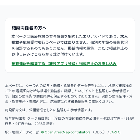
施設関係者の方へ
本ページは医療施設の参考情報を集約したエリアガイドであり、
求人
掲載や応募受付を行うページではありません
。個別の施設の募集状況
を保証するものでもありません。掲載情報の編集、または掲載停止の
お申し込みはこちらから受け付けています。
掲載情報を編集する（施設アプリ登録）
掲載停止のお申し込み
本ページは、クーラ内の給与・勤務・希望条件データ等をもとに、地域×施設種別
ごとの 看護師向け給与相場や勤務前に確認したいポイントを整理した参考情報で
す。個別の勤務先 や勤務条件を保証するものではありません。実際の勤務条件・賃
金・就業場所・業務内容は、 応募前に必ず最新情報をご確認ください。
施設紹介文は、公開情報をもとに整理した参考情報です。
給与情報出典: クーラ独自集計（全国の看護師勤務条件公開データ23,977件・47都道
府県・947自治体、2025年収集）
駅・地図データの一部:
© OpenStreetMap contributors
（ODbL） /
CARTO