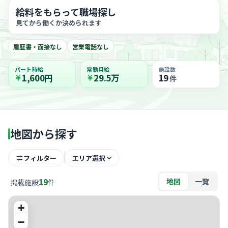
給料をもらって職場探し
見てから働くか決められます
履歴書・面接なし
営業電話なし
パート時給
常勤月給
施設数
1,600円
29.5万
19
件
地図から探す
フィルター
エリア選択
19
地図
一覧
掲載施設
件
+
−