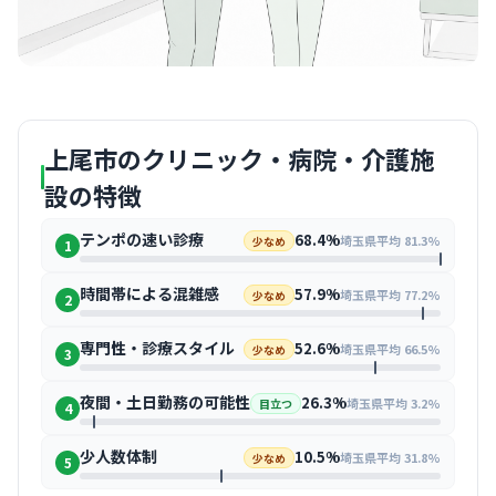
上尾市のクリニック・病院・介護施
設の特徴
テンポの速い診療
68.4%
埼玉県平均 81.3%
少なめ
1
時間帯による混雑感
57.9%
埼玉県平均 77.2%
少なめ
2
専門性・診療スタイル
52.6%
埼玉県平均 66.5%
少なめ
3
夜間・土日勤務の可能性
26.3%
埼玉県平均 3.2%
目立つ
4
少人数体制
10.5%
埼玉県平均 31.8%
少なめ
5