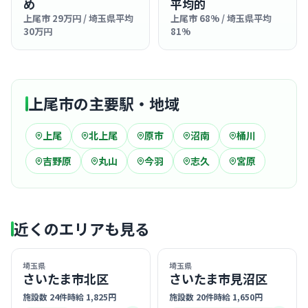
め
平均的
上尾市 29万円 / 埼玉県平均
上尾市 68% / 埼玉県平均
30万円
81%
上尾市の主要駅・地域
上尾
北上尾
原市
沼南
桶川
吉野原
丸山
今羽
志久
宮原
近くのエリアも見る
埼玉県
埼玉県
さいたま市北区
さいたま市見沼区
施設数 24件
時給 1,825円
施設数 20件
時給 1,650円