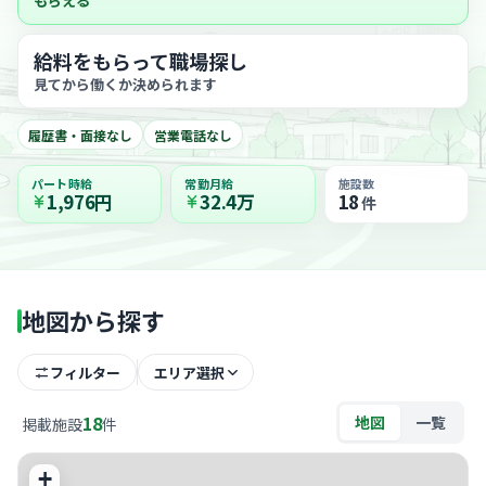
もらえる
給料をもらって職場探し
見てから働くか決められます
履歴書・面接なし
営業電話なし
パート時給
常勤月給
施設数
1,976円
32.4万
18
件
地図から探す
フィルター
エリア選択
18
地図
一覧
掲載施設
件
+