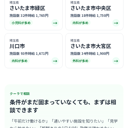
埼玉県
埼玉県
さいたま市緑区
さいたま市中央区
施設数 32件
時給 1,765円
施設数 18件
時給 1,750円
→
→
小児科が多め
内科が多め
埼玉県
埼玉県
川口市
さいたま市大宮区
施設数 93件
時給 1,671円
施設数 34件
時給 1,900円
→
→
内科が多め
外科が多め
クーラで相談
条件がまだ固まっていなくても、
まずは相
談できます
「午前だけ働けるか」「通いやすい施設を知りたい」「見学