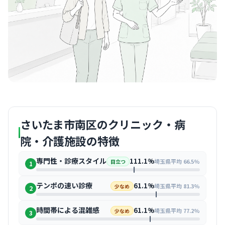
さいたま市南区のクリニック・病
院・介護施設の特徴
専門性・診療スタイル
111.1%
埼玉県平均 66.5%
目立つ
1
テンポの速い診療
61.1%
埼玉県平均 81.3%
少なめ
2
時間帯による混雑感
61.1%
埼玉県平均 77.2%
少なめ
3