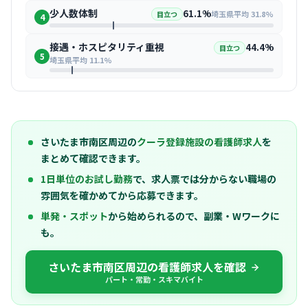
少人数体制
61.1%
埼玉県平均 31.8%
目立つ
4
接遇・ホスピタリティ重視
44.4%
目立つ
5
埼玉県平均 11.1%
さいたま市南区周辺の
クーラ登録施設の看護師求人
を
まとめて確認できます。
1日単位のお試し勤務
で、求人票では分からない職場の
雰囲気を確かめてから応募できます。
単発・スポット
から始められるので、副業・Wワークに
も。
さいたま市南区周辺の看護師求人を確認
パート・常勤・スキマバイト