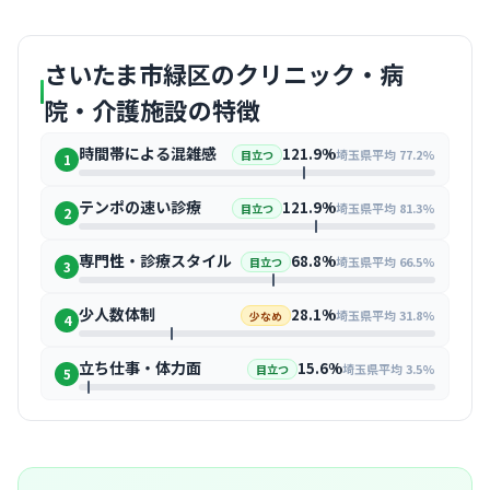
さいたま市緑区のクリニック・病
院・介護施設の特徴
時間帯による混雑感
121.9%
埼玉県平均 77.2%
目立つ
1
テンポの速い診療
121.9%
埼玉県平均 81.3%
目立つ
2
専門性・診療スタイル
68.8%
埼玉県平均 66.5%
目立つ
3
少人数体制
28.1%
埼玉県平均 31.8%
少なめ
4
立ち仕事・体力面
15.6%
埼玉県平均 3.5%
目立つ
5