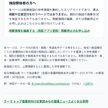
施設関係者の方へ
本ページは医療施設の参考情報を集約したエリアガイドであり、
求人
掲載や応募受付を行うページではありません
。個別の施設の募集状況
を保証するものでもありません。掲載情報の編集、または掲載停止の
お申し込みはこちらから受け付けています。
掲載情報を編集する（施設アプリ登録）
掲載停止のお申し込み
本ページは、クーラ内の給与・勤務・希望条件データ等をもとに、地域×施設種別
ごとの 看護師向け給与相場や勤務前に確認したいポイントを整理した参考情報で
す。個別の勤務先 や勤務条件を保証するものではありません。実際の勤務条件・賃
金・就業場所・業務内容は、 応募前に必ず最新情報をご確認ください。
施設紹介文は、公開情報をもとに整理した参考情報です。
給与情報出典: クーラ独自集計（全国の看護師勤務条件公開データ23,977件・47都道
府県・947自治体、2025年収集）
駅・地図データの一部:
© OpenStreetMap contributors
（ODbL） /
CARTO
クーラ トップ
看護師向け記事
読みもの
看護ニュース
よくある質問