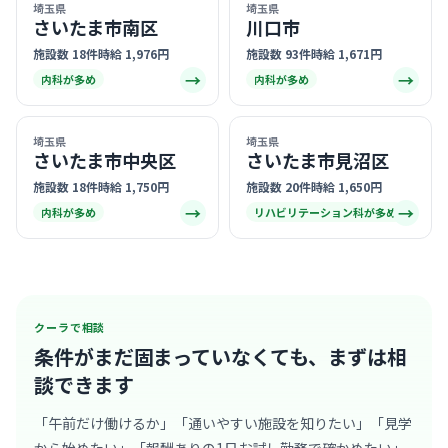
埼玉県
埼玉県
さいたま市南区
川口市
施設数 18件
時給 1,976円
施設数 93件
時給 1,671円
→
→
内科が多め
内科が多め
埼玉県
埼玉県
さいたま市中央区
さいたま市見沼区
施設数 18件
時給 1,750円
施設数 20件
時給 1,650円
→
→
内科が多め
リハビリテーション科が多め
クーラで相談
条件がまだ固まっていなくても、
まずは相
談できます
「午前だけ働けるか」「通いやすい施設を知りたい」「見学