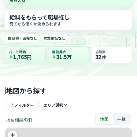
もらえる
給料をもらって職場探し
見てから働くか決められます
履歴書・面接なし
営業電話なし
パート時給
常勤月給
施設数
1,765円
31.5万
32
件
地図から探す
フィルター
エリア選択
32
地図
一覧
掲載施設
件
+