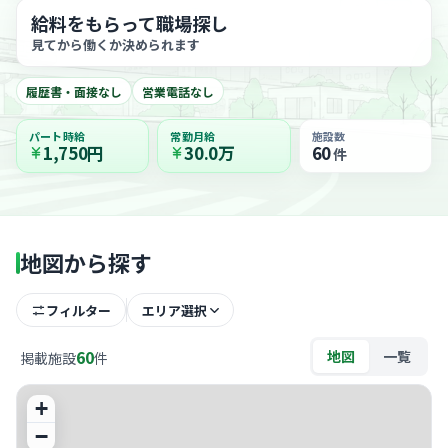
給料をもらって職場探し
見てから働くか決められます
履歴書・面接なし
営業電話なし
パート時給
常勤月給
施設数
1,750円
30.0万
60
件
地図から探す
フィルター
エリア選択
60
地図
一覧
掲載施設
件
+
−