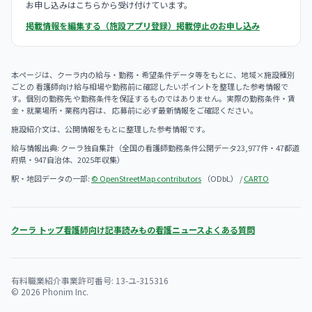
お申し込みはこちらから受け付けています。
掲載情報を編集する（施設アプリ登録）
掲載停止のお申し込み
本ページは、クーラ内の給与・勤務・希望条件データ等をもとに、地域×施設種別
ごとの 看護師向け給与相場や勤務前に確認したいポイントを整理した参考情報で
す。個別の勤務先 や勤務条件を保証するものではありません。実際の勤務条件・賃
金・就業場所・業務内容は、 応募前に必ず最新情報をご確認ください。
施設紹介文は、公開情報をもとに整理した参考情報です。
給与情報出典: クーラ独自集計（全国の看護師勤務条件公開データ23,977件・47都道
府県・947自治体、2025年収集）
駅・地図データの一部:
© OpenStreetMap contributors
（ODbL） /
CARTO
クーラ トップ
看護師向け記事
読みもの
看護ニュース
よくある質問
有料職業紹介事業許可番号: 13-ユ-315316
© 2026 Phonim Inc.