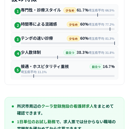
専門性・診療スタイル
61.7%
埼玉県平均 66.5%
少なめ
1
時間帯による混雑感
60%
埼玉県平均 77.2%
少なめ
2
テンポの速い診療
60%
埼玉県平均 81.3%
少なめ
3
少人数体制
38.3%
埼玉県平均 31.8%
目立つ
4
接遇・ホスピタリティ重視
16.7%
目立つ
5
埼玉県平均 11.1%
所沢市周辺の
クーラ登録施設の看護師求人
をまとめて
確認できます。
1日単位のお試し勤務
で、求人票では分からない職場の
雰囲気を確かめてから応募できます。