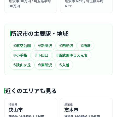
所沢市 30万円 / 埼玉県平均
所沢市 62% / 埼玉県平均
30万円
67%
所沢市の主要駅・地域
航空公園
新所沢
西所沢
所沢
小手指
下山口
西武園ゆうえんち
狭山ヶ丘
東所沢
入曽
近くのエリアも見る
埼玉県
埼玉県
狭山市
志木市
施設数 21件
時給 1,650円
施設数 16件
時給 1,545円