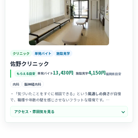
クリニック
単発バイト
施設見学
佐野クリニック
13,430円
4,150円
単発バイト
施設見学
もらえる目安
福岡県目安
内科
脳神経内科
・「気づいたことをすぐに相談できる」という
風通しの良さ
が自慢
で、職種や年数の壁を感じさせないフラットな環境です。
・スタッフ全員で「より良い医療」を追求する前向きな姿勢があり、
アクセス・雰囲気を見る
チームワーク
を重視して助け合う文化が深く浸透しています。
・院内は明るく清潔感にあふれており、患者様もスタッフも
リラック
スして過ごせる
穏やかで心地よい雰囲気が漂っています。