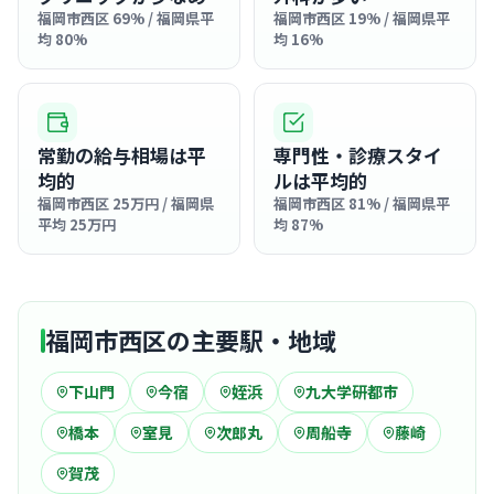
福岡市西区 69% / 福岡県平
福岡市西区 19% / 福岡県平
均 80%
均 16%
常勤の給与相場は平
専門性・診療スタイ
均的
ルは平均的
福岡市西区 25万円 / 福岡県
福岡市西区 81% / 福岡県平
平均 25万円
均 87%
福岡市西区の主要駅・地域
下山門
今宿
姪浜
九大学研都市
橋本
室見
次郎丸
周船寺
藤崎
賀茂