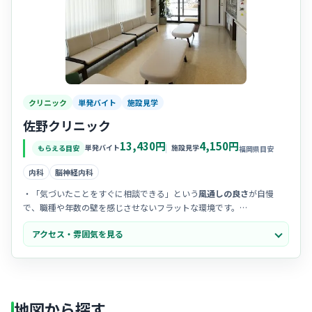
クリニック
単発バイト
施設見学
佐野クリニック
13,430円
4,150円
単発バイト
施設見学
もらえる目安
福岡県目安
内科
脳神経内科
・「気づいたことをすぐに相談できる」という
風通しの良さ
が自慢
で、職種や年数の壁を感じさせないフラットな環境です。
・スタッフ全員で「より良い医療」を追求する前向きな姿勢があり、
アクセス・雰囲気を見る
チームワーク
を重視して助け合う文化が深く浸透しています。
・院内は明るく清潔感にあふれており、患者様もスタッフも
リラック
スして過ごせる
穏やかで心地よい雰囲気が漂っています。
地図から探す