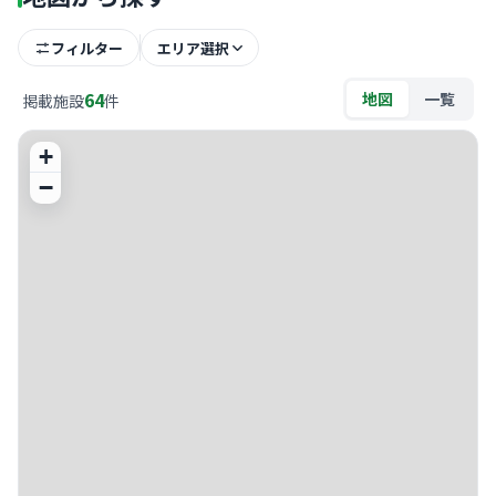
フィルター
エリア選択
64
地図
一覧
掲載施設
件
+
−