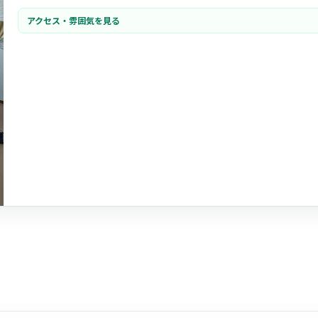
・利用者様お一人おひとりの個性を尊重する文化があり、
心の通ったケア
を重
アクセス・雰囲気を見る