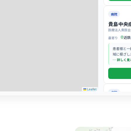
病院
貴島中央
医療法人貴医会
近鉄
最寄り
患者様と一
域に根ざし
ています。
… 詳しく見
Leaflet
病院
八尾徳洲
医療法人徳洲会
八尾
最寄り
「断らない