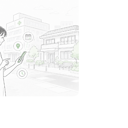
く、活気にあふれた明るい雰囲気です。
る
この周辺の募集を確認 →
気になる
料老人ホーム エナジー青山
ライフ
山本駅周辺
施設
人ひとりの「その人らしさ」を大切にする方針
タッフも笑顔で寄り添うような、非常に温かみ
トホームな施設です。
る
この周辺の募集を確認 →
気になる