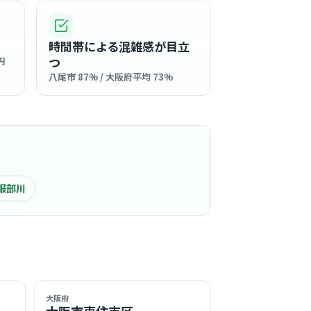
会総合病院
駅周辺
時間帯による混雑感が目立
つ
円
士のチームワークが抜群で、お互いにフォロー
八尾市 87% / 大阪府平均 73%
ある職場です。
る
この周辺の募集を確認 →
気になる
服部川
レディースクリニック
八尾駅周辺
人科
性がほっとできる温かい場所」を目指してお
プライバシーに配慮された清潔で落ち着いた雰
る
大阪府