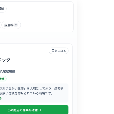
部川
皮膚科
2
気になる
ニック
八尾駅周辺
看護
り添う温かい医療」を大切にしており、患者様
ら厚い信頼を寄せられている職場です。
る
この周辺の募集を確認 →