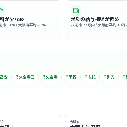
八尾徳洲
医療法人徳洲会
八尾
科が少なめ
常勤の給与相場が低め
最寄り
尾市 13% / 大阪府平均 27%
八尾市 27万円 / 大阪府平均 30万
スタッフ同
し合う活気
… 詳しく見
域
クリニック
高安
久宝寺口
久宝寺
恩智
志紀
弥刀
なかじま
近鉄
最寄り
診療科
産婦
「全ての女
り、院内は
囲気です。
… 詳しく見
阪府
大阪府