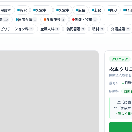
河内山本
高安
久宝寺口
久宝寺
恩智
志紀
弥刀
服
院
居宅介護
介護施設
老健・特養
10
1
1
1
ハビリテーション科
産婦人科
訪問看護
眼科
介護施設
3
3
2
2
2
クリニック
松本クリ
医療法人松樹会
近鉄
最寄り
診療科
訪問
「生活に寄
やご家族か
… 詳しく見