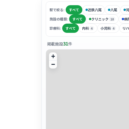
駅で絞る:
すべて
近鉄八尾
八尾
施設の種類:
すべて
クリニック
病
18
診療科:
すべて
内科
小児科
リ
4
4
31
掲載施設
件
+
−