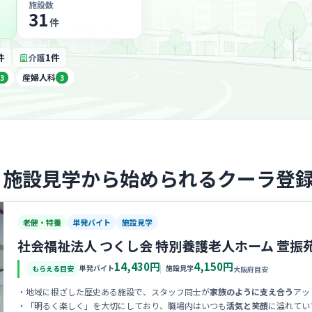
施設数
31
件
件
1件
介護
産婦人科
3
3
・施設見学から始められるクーラ登
老健・特養
単発バイト
施設見学
社会福祉法人 つくし会 特別養護老人ホーム 萱振
14,430円
4,150円
単発バイト
施設見学
もらえる目安
大阪府目安
・地域に根ざした歴史ある施設で、スタッフ同士が
家族のように支え合う
アッ
・「明るく楽しく」を大切にしており、職場内はいつも
活気と笑顔
に溢れてい