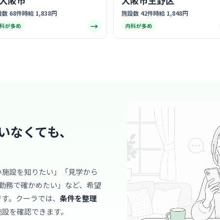
大阪市
大阪市生野区
数 68件
時給 1,838円
施設数 42件
時給 1,848円
→
科が多め
内科が多め
クリニック
医療法人 
近鉄
最寄り
診療科
眼科
地域に根ざ
まで幅広い
クです。
… 詳しく見
いなくても、
い施設を知りたい」「見学から
クリニック
勤務で確かめたい」など、希望
稲垣耳鼻
です。クーラでは、
条件を整理
近鉄
最寄り
施設を確認できます。