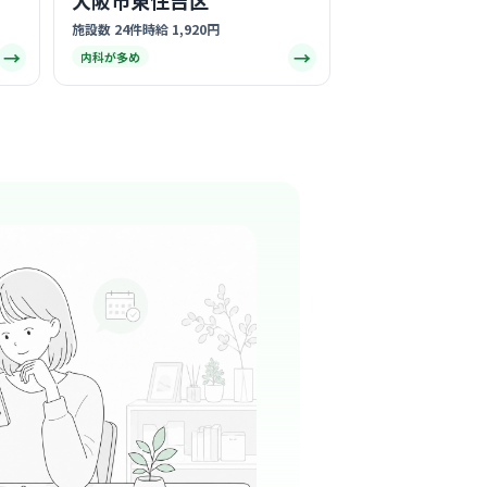
大阪市東住吉区
この周辺の募集を確認 →
施設数 24件
時給 1,920円
→
→
内科が多め
気になる
宇仁眼科
八尾駅周辺
した眼科として、小さなお子様からご高齢の方
層の患者様から信頼されている温かいクリニッ
る
この周辺の募集を確認 →
気になる
咽喉科医院
八尾駅周辺