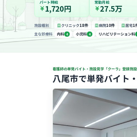
パート時給
常勤月給
1,720円
27.5万
18件
10件
1
施設種別
クリニック
病院
居宅
主な診療科
内科
小児科
リハビリテーション科
4
4
看護師の単発バイト・施設見学「クーラ」登録施設
八尾市で単発バイト