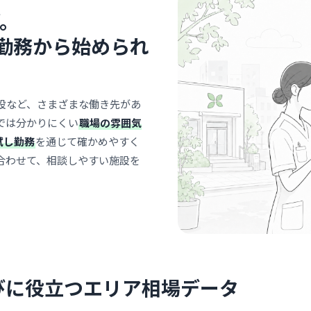
が非常に強
。
… 詳しく見
勤務から始められ
介護施設
設など、さまざまな働き先があ
介護付有
では分かりにくい
職場の雰囲気
株式会社ピース
試し勤務
を通じて確かめやすく
河内
最寄り
合わせて、相談しやすい施設を
診療科
介護
入居者様一
があり、ス
のあるアッ
… 詳しく見
びに役立つエリア相場データ
病院