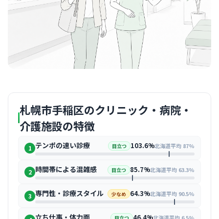
札幌市手稲区のクリニック・病院・
介護施設の特徴
テンポの速い診療
103.6%
北海道平均 87%
目立つ
1
時間帯による混雑感
85.7%
北海道平均 63.3%
目立つ
2
専門性・診療スタイル
64.3%
北海道平均 90.5%
少なめ
3
立ち仕事・体力面
46.4%
北海道平均 6.5%
目立つ