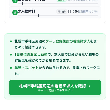
4
少人数体制
28.6%
北海道平均 27%
平均的
5
札幌市手稲区周辺の
クーラ登録施設の看護師求人
をま
とめて確認できます。
1日単位のお試し勤務
で、求人票では分からない職場の
雰囲気を確かめてから応募できます。
単発・スポット
から始められるので、副業・Wワークに
も。
札幌市手稲区周辺の看護師求人を確認
パート・常勤・スキマバイト