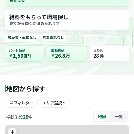
もらえる
給料をもらって職場探し
見てから働くか決められます
履歴書・面接なし
営業電話なし
パート時給
常勤月給
施設数
1,500円
26.8万
28
件
地図から探す
フィルター
エリア選択
28
地図
一覧
掲載施設
件
+