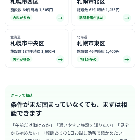
札幌市西区
札幌市北区
施設数 64件
時給 1,505円
施設数 63件
時給 1,455円
→
→
内科が多め
訪問看護が多め
北海道
北海道
札幌市中央区
札幌市東区
施設数 137件
時給 1,600円
施設数 46件
時給 1,400円
→
→
内科が多め
内科が多め
クーラで相談
条件がまだ固まっていなくても、
まずは相
談できます
「午前だけ働けるか」「通いやすい施設を知りたい」「見学
から始めたい」「報酬ありの1日お試し勤務で確かめたい」