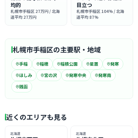
均的
目立つ
札幌市手稲区 27万円 / 北海
札幌市手稲区 104% / 北海
道平均 27万円
道平均 87%
札幌市手稲区の主要駅・地域
手稲
稲穂
稲積公園
星置
発寒
ほしみ
宮の沢
発寒中央
発寒南
銭函
近くのエリアも見る
北海道
北海道