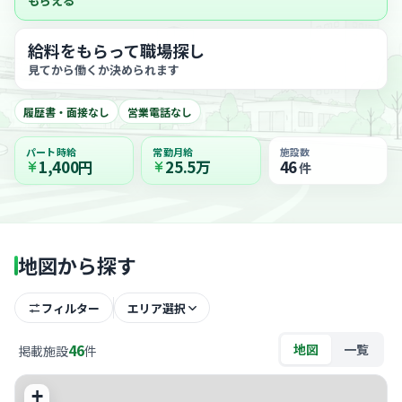
もらえる
給料をもらって職場探し
見てから働くか決められます
履歴書・面接なし
営業電話なし
パート時給
常勤月給
施設数
1,400円
25.5万
46
件
地図から探す
フィルター
エリア選択
46
地図
一覧
掲載施設
件
+