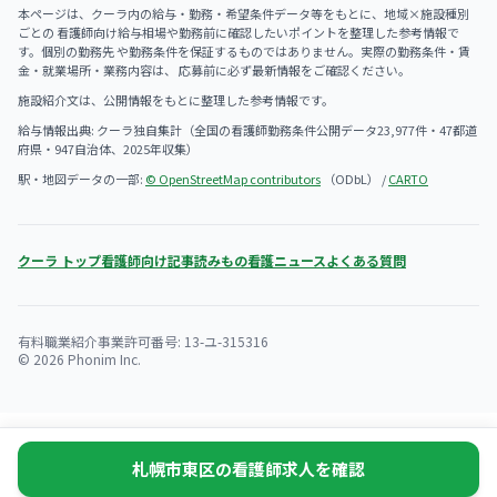
本ページは、クーラ内の給与・勤務・希望条件データ等をもとに、地域×施設種別
ごとの 看護師向け給与相場や勤務前に確認したいポイントを整理した参考情報で
す。個別の勤務先 や勤務条件を保証するものではありません。実際の勤務条件・賃
金・就業場所・業務内容は、 応募前に必ず最新情報をご確認ください。
施設紹介文は、公開情報をもとに整理した参考情報です。
給与情報出典: クーラ独自集計（全国の看護師勤務条件公開データ23,977件・47都道
府県・947自治体、2025年収集）
駅・地図データの一部:
© OpenStreetMap contributors
（ODbL） /
CARTO
クーラ トップ
看護師向け記事
読みもの
看護ニュース
よくある質問
有料職業紹介事業許可番号: 13-ユ-315316
© 2026 Phonim Inc.
札幌市東区の看護師求人を確認