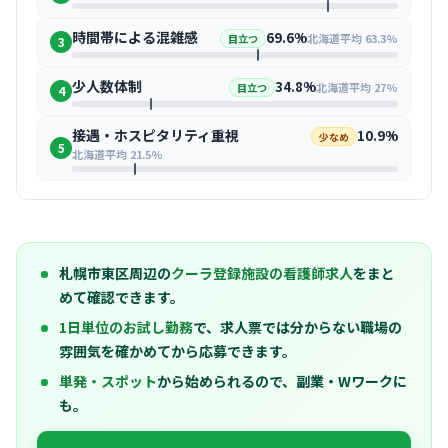
時間帯による混雑感
69.6%
北海道平均 63.3%
目立つ
3
少人数体制
34.8%
北海道平均 27%
目立つ
4
接遇・ホスピタリティ重視
10.9%
少なめ
5
北海道平均 21.5%
札幌市東区周辺の
クーラ登録施設の看護師求人
をまと
めて確認できます。
1日単位のお試し勤務
で、求人票では分からない職場の
雰囲気を確かめてから応募できます。
単発・スポット
から始められるので、副業・Wワークに
も。