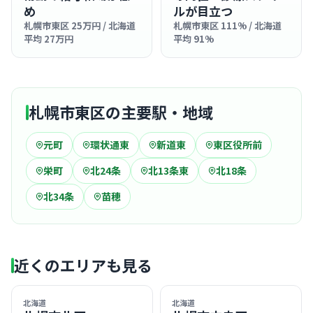
め
ルが目立つ
札幌市東区 25万円 / 北海道
札幌市東区 111% / 北海道
平均 27万円
平均 91%
札幌市東区の主要駅・地域
元町
環状通東
新道東
東区役所前
栄町
北24条
北13条東
北18条
北34条
苗穂
近くのエリアも見る
北海道
北海道