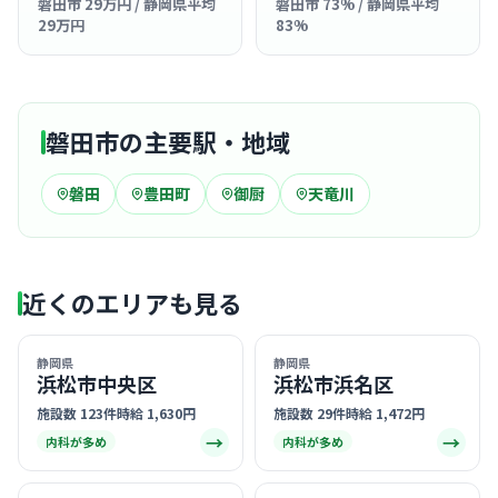
磐田市 29万円 / 静岡県平均
磐田市 73% / 静岡県平均
29万円
83%
磐田市の主要駅・地域
磐田
豊田町
御厨
天竜川
近くのエリアも見る
静岡県
静岡県
浜松市中央区
浜松市浜名区
施設数 123件
時給 1,630円
施設数 29件
時給 1,472円
→
→
内科が多め
内科が多め