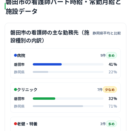
磐田市の看護師パート時給・常勤月給と
施設データ
磐田市の看護師の主な勤務先（施
静岡県平均と比較
設種別の内訳）
病院
9件
多め
41%
磐田市
22%
静岡県
クリニック
7件
少なめ
32%
磐田市
71%
静岡県
老健・特養
3件
多め