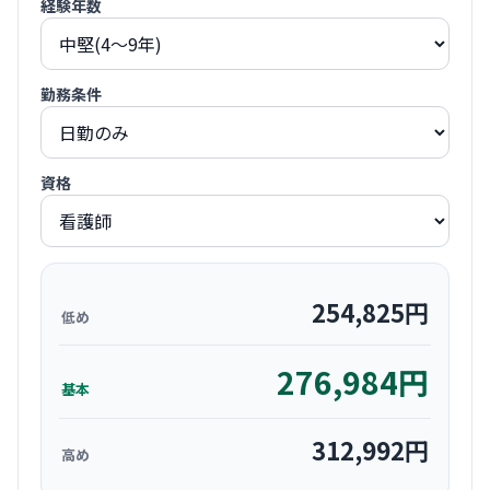
経験年数
勤務条件
資格
254,825
円
低め
276,984
円
基本
312,992
円
高め