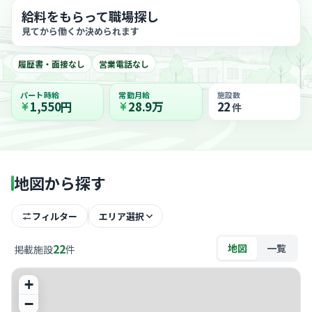
給料をもらって職場探し
見てから働くか決められます
履歴書・面接なし
営業電話なし
パート時給
常勤月給
施設数
1,550円
28.9万
22
件
地図から探す
フィルター
エリア選択
22
地図
一覧
掲載施設
件
+
−