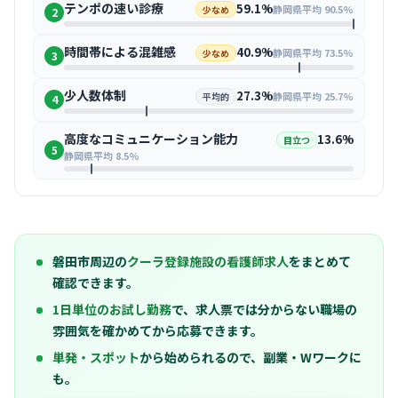
テンポの速い診療
59.1%
静岡県平均 90.5%
少なめ
2
時間帯による混雑感
40.9%
静岡県平均 73.5%
少なめ
3
少人数体制
27.3%
静岡県平均 25.7%
平均的
4
高度なコミュニケーション能力
13.6%
目立つ
5
静岡県平均 8.5%
磐田市周辺の
クーラ登録施設の看護師求人
をまとめて
確認できます。
1日単位のお試し勤務
で、求人票では分からない職場の
雰囲気を確かめてから応募できます。
単発・スポット
から始められるので、副業・Wワークに
も。