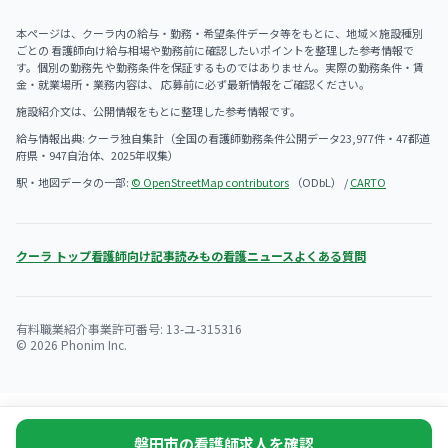
本ページは、クーラ内の給与・勤務・希望条件データ等をもとに、地域×施設種別
ごとの 看護師向け給与相場や勤務前に確認したいポイントを整理した参考情報で
す。個別の勤務先 や勤務条件を保証するものではありません。実際の勤務条件・賃
金・就業場所・業務内容は、 応募前に必ず最新情報をご確認ください。
施設紹介文は、公開情報をもとに整理した参考情報です。
給与情報出典: クーラ独自集計（全国の看護師勤務条件公開データ23,977件・47都道
府県・947自治体、2025年収集）
駅・地図データの一部:
© OpenStreetMap contributors
（ODbL） /
CARTO
クーラ トップ
看護師向け記事
読みもの
看護ニュース
よくある質問
有料職業紹介事業許可番号: 13-ユ-315316
© 2026 Phonim Inc.
磐田市の看護師求人を確認