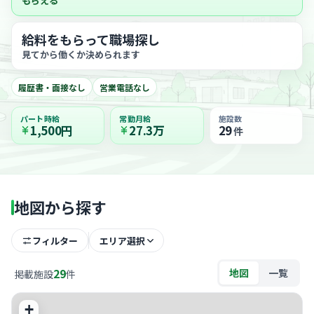
もらえる
給料をもらって職場探し
見てから働くか決められます
履歴書・面接なし
営業電話なし
パート時給
常勤月給
施設数
1,500円
27.3万
29
件
地図から探す
フィルター
エリア選択
29
地図
一覧
掲載施設
件
+