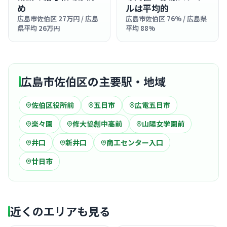
め
ルは平均的
広島市佐伯区 27万円 / 広島
広島市佐伯区 76% / 広島県
県平均 26万円
平均 88%
広島市佐伯区の主要駅・地域
佐伯区役所前
五日市
広電五日市
楽々園
修大協創中高前
山陽女学園前
井口
新井口
商工センター入口
廿日市
近くのエリアも見る