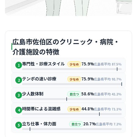
広島市佐伯区のクリニック・病院・
介護施設の特徴
専門性・診療スタイル
75.9%
広島県平均 87.5%
少なめ
1
テンポの速い診療
75.9%
広島県平均 91.7%
少なめ
2
少人数体制
58.6%
広島県平均 41.2%
目立つ
3
時間帯による混雑感
44.8%
広島県平均 71.1%
少なめ
4
立ち仕事・体力面
20.7%
広島県平均 7.2%
目立つ
5