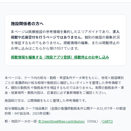
施設関係者の方へ
本ページは医療施設の参考情報を集約したエリアガイドであり、
求人
掲載や応募受付を行うページではありません
。個別の施設の募集状況
を保証するものでもありません。掲載情報の編集、または掲載停止の
お申し込みはこちらから受け付けています。
掲載情報を編集する（施設アプリ登録）
掲載停止のお申し込み
本ページは、クーラ内の給与・勤務・希望条件データ等をもとに、地域×施設種別
ごとの 看護師向け給与相場や勤務前に確認したいポイントを整理した参考情報で
す。個別の勤務先 や勤務条件を保証するものではありません。実際の勤務条件・賃
金・就業場所・業務内容は、 応募前に必ず最新情報をご確認ください。
施設紹介文は、公開情報をもとに整理した参考情報です。
給与情報出典: クーラ独自集計（全国の看護師勤務条件公開データ23,977件・47都道
府県・947自治体、2025年収集）
駅・地図データの一部:
© OpenStreetMap contributors
（ODbL） /
CARTO