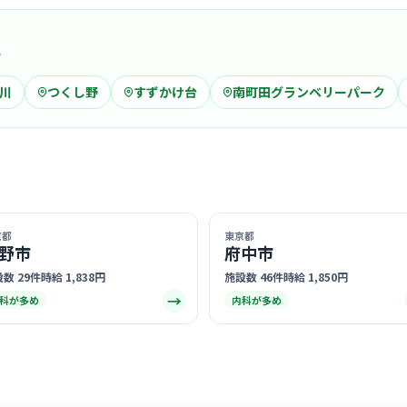
が根付いて
… 詳しく見
域
川
つくし野
すずかけ台
南町田グランベリーパーク
病院
あけぼの
医療法人社団三
町田
最寄り
診療科
腎臓
アットホー
京都
東京都
野市
府中市
すぐに馴染
う文化が根
… 詳しく見
数 29件
時給 1,838円
施設数 46件
時給 1,850円
→
科が多め
内科が多め
クリニック
南多摩ク