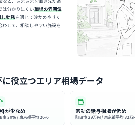
設など、さまざまな働き先があ
いしかわ
では分かりにくい
職場の雰囲気
町田
最寄り
試し勤務
を通じて確かめやすく
診療科
内科
合わせて、相談しやすい施設を
院長先生が
に優しい空
… 詳しく見
びに役立つエリア相場データ
老健・特養
友愛荘
社会福祉法人友
玉川
最寄り
科が少なめ
常勤の給与相場が低め
診療科
介護
田市 20% / 東京都平均 26%
町田市 29万円 / 東京都平均 32万
長年地域に
自慢です。