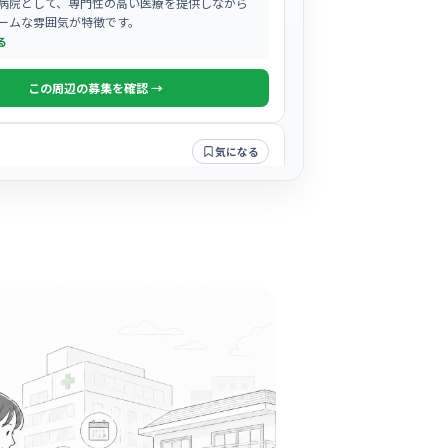
病院として、専門性の高い医療を提供しながら
ームな雰囲気が特徴です。
る
この周辺の募集を確認 →
気になる
科
駅周辺
科
アレルギー科
れる明るい院内には穏やかなオルゴールBGMが
様がリラックスできる工夫がされています。
る
この周辺の募集を確認 →
気になる