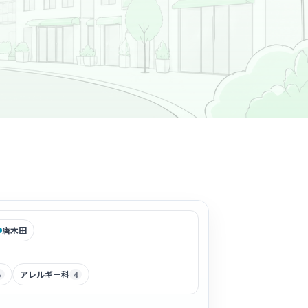
唐木田
アレルギー科
5
4