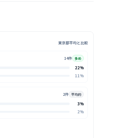
この周辺の募集を確認 →
気になる
クリニック
東京都平均と比較
駅周辺
14件
多め
科
22%
安を取り除くような温かく穏やかな雰囲気で、
11%
表情も明るいのが印象的です。
る
2件
平均的
この周辺の募集を確認 →
3%
2%
気になる
社団まごころ会町田まごころクリニ