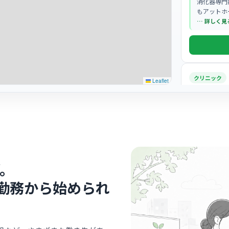
消化器専門
もアットホ
… 詳しく見
クリニック
Leaflet
古賀皮ふ
町田
最寄り
診療科
皮膚
清潔感あふ
流れ、患者
。
… 詳しく見
勤務から始められ
クリニック