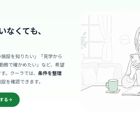
医療法人社団真
町田
最寄り
診療科
腎臓
いなくても、
アットホー
声を掛け合
います。
… 詳しく見
い施設を知りたい」「見学から
勤務で確かめたい」など、希望
です。クーラでは、
条件を整理
クリニック
施設を確認できます。
小野寺ク
医療法人社団恭
する
玉川
最寄り
診療科
内科
スタッフ同
新しい方も
… 詳しく見