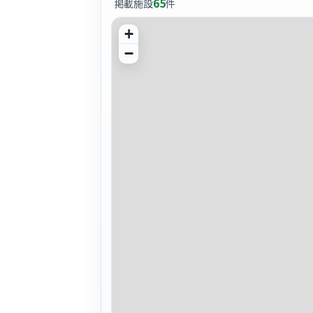
65
掲載施設
件
+
−