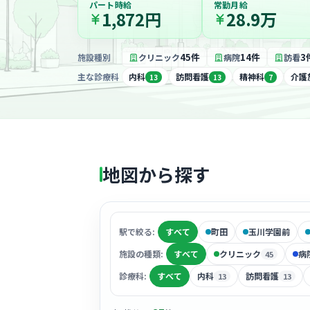
パート時給
常勤月給
1,872円
28.9万
45件
14件
3
施設種別
クリニック
病院
訪看
主な診療科
内科
訪問看護
精神科
介護
13
13
7
地図から探す
駅で絞る:
すべて
町田
玉川学園前
施設の種類:
すべて
クリニック
病
45
診療科:
すべて
内科
訪問看護
13
13