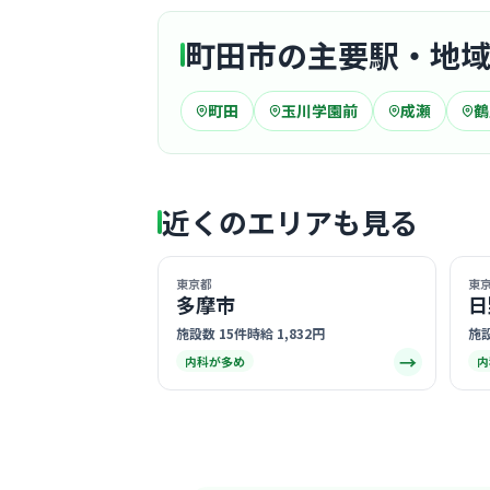
町田市の主要駅・地
町田
玉川学園前
成瀬
鶴
近くのエリアも見る
東京都
東
多摩市
日
施設数 15件
時給 1,832円
施設
→
内科が多め
内