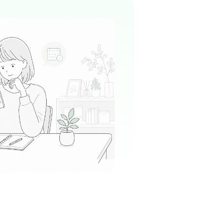
清の会
駅周辺
内科
ムで穏やかな雰囲気が魅力で、スタッフ同士が
いながら協力して業務を進める文化が根付いて
る
この周辺の募集を確認 →
気になる
リニック
啓会
学園前駅周辺
外科
+
1
士の仲が良く、アットホームな雰囲気なので、
馴染みやすい温かさがあります。
る