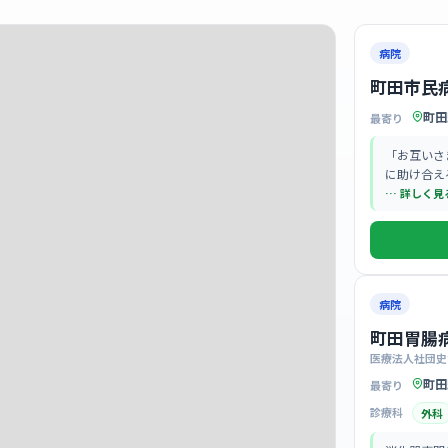
病院
町田市民
町田
最寄り
「お互いさ
に助け合え
… 詳しく見
病院
町田胃腸
医療法人社団史
町田
最寄り
診療科
外科