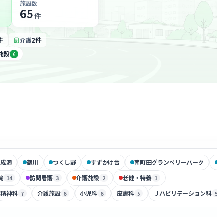
施設数
65
件
件
2件
介護
施設
6
成瀬
鶴川
つくし野
すずかけ台
南町田グランベリーパーク
院
訪問看護
介護施設
老健・特養
14
3
2
1
精神科
介護施設
小児科
皮膚科
リハビリテーション科
7
6
6
5