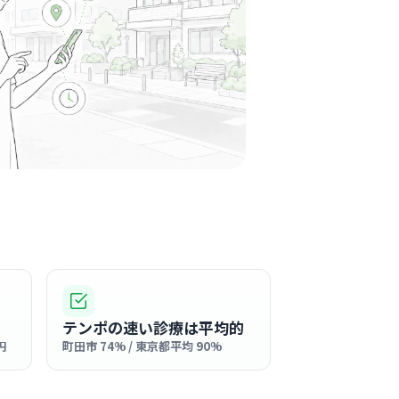
内科クリニック
駅周辺
アレルギー科
とても穏やかで話しやすいと評判で、院内全体
気が流れています。
る
この周辺の募集を確認 →
気になる
愛十字会
学園前駅周辺
テンポの速い診療は平均的
施設
円
町田市 74% / 東京都平均 90%
愛されている施設で、アットホームな雰囲気が
スタッフ同士も声を掛け合い、協力し合う風土