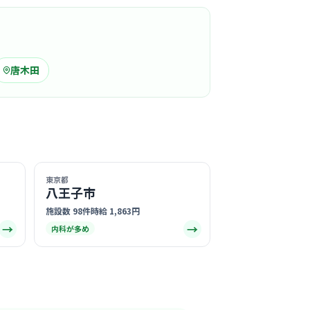
います。
る
この周辺の募集を確認 →
唐木田
気になる
病院
友会
駅周辺
内科
ムで温かい雰囲気が自慢で、中途入職の方でも
東京都
八王子市
めるよう、スタッフ同士が積極的に声を掛け合
付いています。
る
施設数 98件
時給 1,863円
→
→
内科が多め
この周辺の募集を確認 →
気になる
リニック