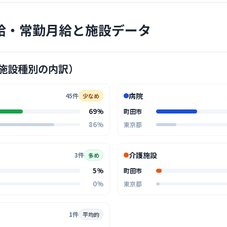
給・常勤月給と施設データ
クリニック
施設種別の内訳）
たかはし
町田
最寄り
病院
45件
少なめ
診療科
精神
69%
町田市
患者様の不
86%
東京都
スタッフの
… 詳しく見
介護施設
3件
多め
5%
町田市
0%
東京都
クリニック
医療法人
1件
平均的
ック