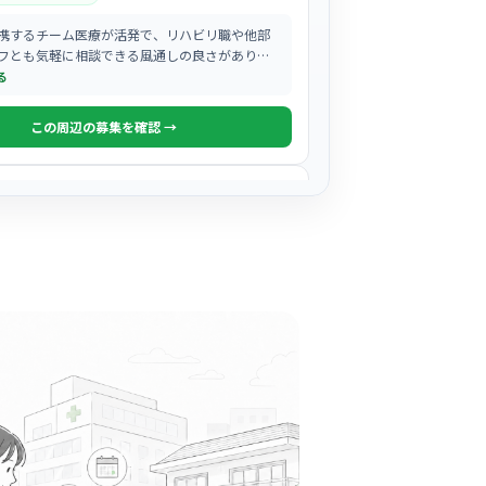
携するチーム医療が活発で、リハビリ職や他部
フとも気軽に相談できる風通しの良さがありま
る
この周辺の募集を確認 →
気になる
法人雄博会 千住病院
世保駅周辺
帯でも笑い声が絶えない明るい職場で、スタッ
の良さと活気が自慢の病院です。
る
この周辺の募集を確認 →
気になる