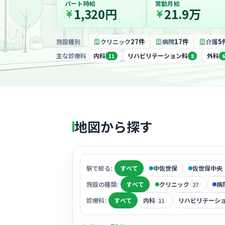
パート時給
常勤月給
1,320円
21.9万
27件
17件
5
施設種別
クリニック
病院
介護
主な診療科
内科
リハビリテーション科
外科
11
8
6
地図から探す
駅で絞る:
すべて
中佐世保
佐世保中央
施設の種類:
すべて
クリニック
病
27
診療科:
すべて
内科
リハビリテーシ
11