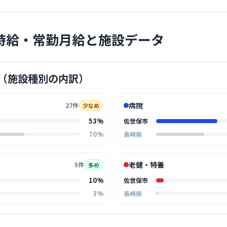
クリニック
時給・常勤月給と施設データ
あじさい
医療法人社団三
佐世
最寄り
（施設種別の内訳）
診療科
内科
患者様の心
病院
27件
感あふれる
少なめ
… 詳しく見
53%
佐世保市
70%
長崎県
老健・特養
5件
多め
クリニック
10%
佐世保市
アイメデ
3%
長崎県
佐世
最寄り
診療科
外科