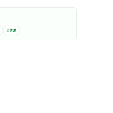
がしっか…
この周辺の募集を確認 →
気になる
皆瀬
産婦人科
世保駅周辺
人科
助産所
愛される、温かくアットホームな雰囲気のクリ
。
る
この周辺の募集を確認 →
気になる
アリス会京町病院