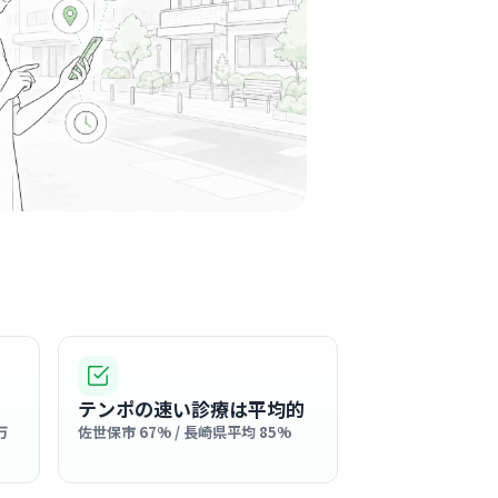
咽喉科医院
世保駅周辺
咽喉科
親しまれているクリニックで、アットホームで
雰囲気の中、患者さんと向き合える環境です。
る
この周辺の募集を確認 →
気になる
誠美会荒木内科クリニック
世保駅周辺
産婦人科
+
2
テンポの速い診療は平均的
万
佐世保市 67% / 長崎県平均 85%
ら4代にわたって続く歴史あるクリニックで、地
ら「ここなら安心」と長年親しまれている温か
あります。街のかかりつけ医として、患者さんと
る