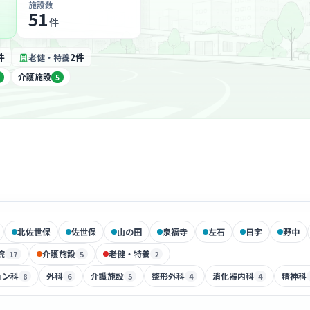
施設数
51
件
件
2件
老健・特養
介護施設
5
北佐世保
佐世保
山の田
泉福寺
左石
日宇
野中
院
介護施設
老健・特養
17
5
2
ョン科
外科
介護施設
整形外科
消化器内科
精神科
8
6
5
4
4