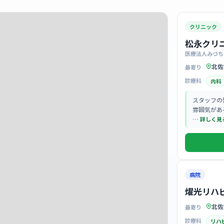
クリニック
松永クリ
医療法人みづち
北佐
最寄り
診療科
内科
スタッフの
雰囲気があ
… 詳しく見
病院
燿光リハ
北佐
最寄り
診療科
リハ