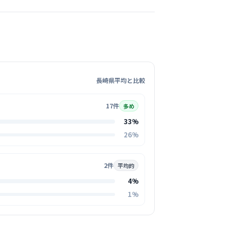
気になる
クリニック
峰会
保中央駅周辺
精神科
長崎県平均と比較
に寄り添う診療を大切にしており、院内は清潔
17件
穏やかな空間が広がっています。
多め
る
33%
26%
この周辺の募集を確認 →
2件
平均的
気になる
4%
ィクリニック
1%
保中央駅周辺
形成外科
+
3