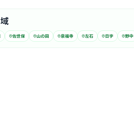
の信頼関係
地域
クリニック
保
佐世保
山の田
泉福寺
左石
日宇
野中
つきやま
医療法人TOG
中佐
最寄り
診療科
産婦
長年地域に
ニックです
… 詳しく見
病院
医療法人