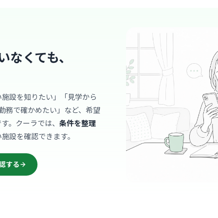
中佐
最寄り
「自分の家
を掲げ、思
… 詳しく見
いなくても、
介護施設
い施設を知りたい」「見学から
勤務で確かめたい」など、希望
老人保健
社会福祉法人幼
です。クーラでは、
条件を整理
北佐
最寄り
い施設を確認できます。
診療科
リハ
認する
「明るく家
いつも活気
尊厳を尊重
… 詳しく見
ったりの職