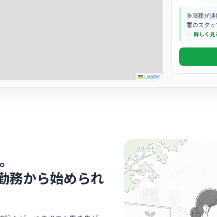
多職種が連
署のスタッ
す。
… 詳しく見
Leaflet
病院
特定医療
中佐
最寄り
忙しい時間
フ同士の仲
。
… 詳しく見
勤務から始められ
クリニック