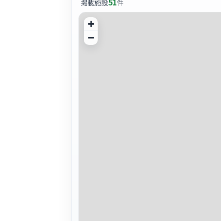
51
掲載施設
件
+
−