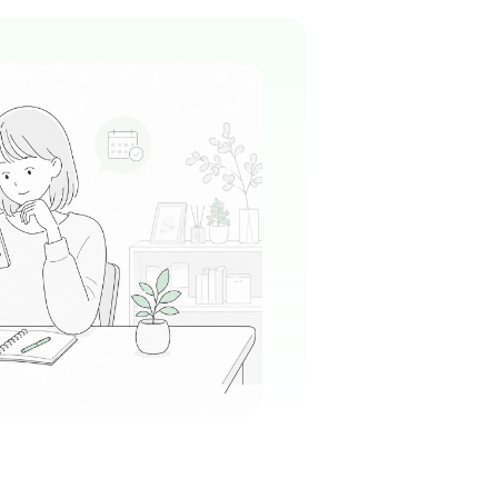
世保駅周辺
族が病んだ時と同じように」という温かい理念
いやりに溢れた看護を実践されている病院です。
る
この周辺の募集を確認 →
気になる
施設 サクラ
老育成会
世保駅周辺
ビリテーション科
介護施設
庭的な雰囲気」を大切にされており、施設内は
にあふれています。利用者様お一人おひとりの
し、笑顔で寄り添う看護を大切にしたい方にぴ
る
場です。
この周辺の募集を確認 →