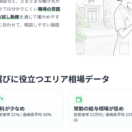
施設など、さまざまな働き先が
森本耳鼻
けでは分かりにくい
職場の雰囲
中佐
最寄り
お試し勤務
を通じて確かめやす
診療科
耳鼻
に合わせて、相談しやすい施設
地域に長く
落ち着いた
… 詳しく見
選びに役立つエリア相場データ
クリニック
医療法人
中佐
最寄り
診療科
内科
科が少なめ
常勤の給与相場が低め
世保市 22% / 長崎県平均 30%
佐世保市 22万円 / 長崎県平均 23
明治時代か
円
域の方々か
な雰囲気が
… 詳しく見