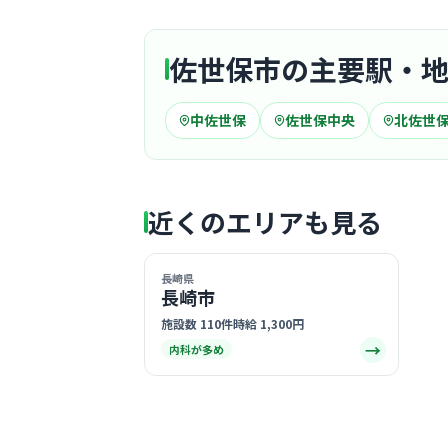
佐世保市の主要駅・
中佐世保
佐世保中央
北佐世
近くのエリアも見る
長崎県
長崎市
施設数 110件
時給 1,300円
→
内科が多め