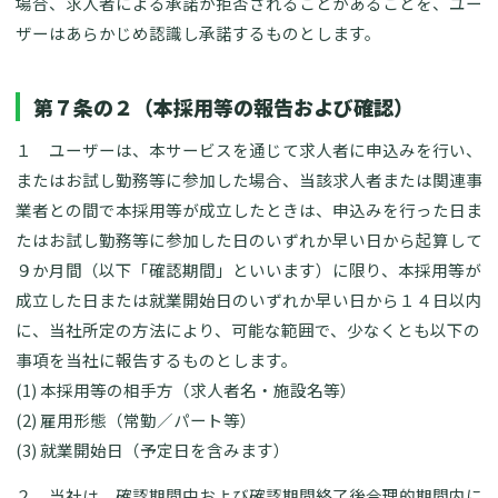
場合、求人者による承諾が拒否されることがあることを、ユー
ザーはあらかじめ認識し承諾するものとします。
第７条の２（本採用等の報告および確認）
１ ユーザーは、本サービスを通じて求人者に申込みを行い、
またはお試し勤務等に参加した場合、当該求人者または関連事
業者との間で本採用等が成立したときは、申込みを行った日ま
たはお試し勤務等に参加した日のいずれか早い日から起算して
９か月間（以下「確認期間」といいます）に限り、本採用等が
成立した日または就業開始日のいずれか早い日から１４日以内
に、当社所定の方法により、可能な範囲で、少なくとも以下の
事項を当社に報告するものとします。
(1) 本採用等の相手方（求人者名・施設名等）
(2) 雇用形態（常勤／パート等）
(3) 就業開始日（予定日を含みます）
２ 当社は、確認期間中および確認期間終了後合理的期間内に