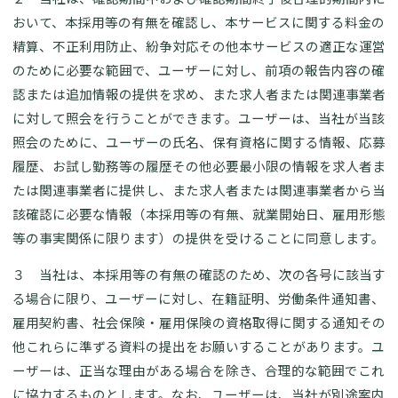
おいて、本採用等の有無を確認し、本サービスに関する料金の
精算、不正利用防止、紛争対応その他本サービスの適正な運営
のために必要な範囲で、ユーザーに対し、前項の報告内容の確
認または追加情報の提供を求め、また求人者または関連事業者
に対して照会を行うことができます。ユーザーは、当社が当該
照会のために、ユーザーの氏名、保有資格に関する情報、応募
履歴、お試し勤務等の履歴その他必要最小限の情報を求人者ま
たは関連事業者に提供し、また求人者または関連事業者から当
該確認に必要な情報（本採用等の有無、就業開始日、雇用形態
等の事実関係に限ります）の提供を受けることに同意します。
３ 当社は、本採用等の有無の確認のため、次の各号に該当す
る場合に限り、ユーザーに対し、在籍証明、労働条件通知書、
雇用契約書、社会保険・雇用保険の資格取得に関する通知その
他これらに準ずる資料の提出をお願いすることがあります。ユ
ーザーは、正当な理由がある場合を除き、合理的な範囲でこれ
に協力するものとします。なお、ユーザーは、当社が別途案内