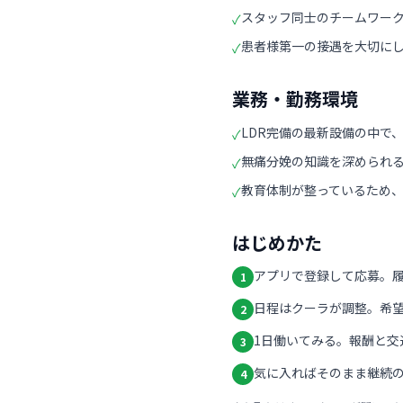
スタッフ同士のチームワー
✓
患者様第一の接遇を大切に
✓
業務・勤務環境
LDR完備の最新設備の中で
✓
無痛分娩の知識を深められ
✓
教育体制が整っているため
✓
はじめかた
アプリで登録して応募。
1
日程はクーラが調整。希
2
1日働いてみる。報酬と交
3
気に入ればそのまま継続の
4