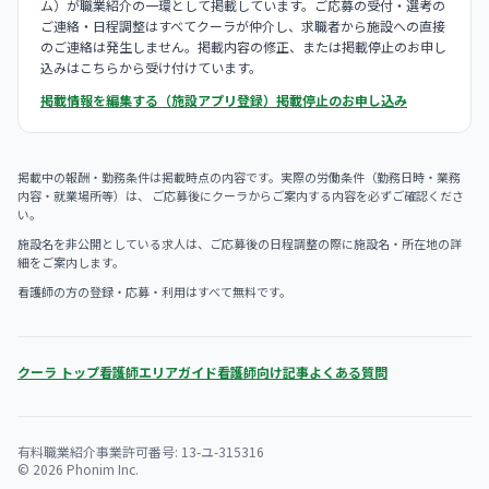
ム）が職業紹介の一環として掲載しています。ご応募の受付・選考の
ご連絡・日程調整はすべてクーラが仲介し、求職者から施設への直接
のご連絡は発生しません。掲載内容の修正、または掲載停止のお申し
込みはこちらから受け付けています。
掲載情報を編集する（施設アプリ登録）
掲載停止のお申し込み
掲載中の報酬・勤務条件は掲載時点の内容です。実際の労働条件（勤務日時・業務
内容・就業場所等）は、 ご応募後にクーラからご案内する内容を必ずご確認くださ
い。
施設名を非公開としている求人は、ご応募後の日程調整の際に施設名・所在地の詳
細をご案内します。
看護師の方の登録・応募・利用はすべて無料です。
クーラ トップ
看護師エリアガイド
看護師向け記事
よくある質問
有料職業紹介事業許可番号: 13-ユ-315316
© 2026 Phonim Inc.