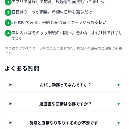
アプリで登録して応募。履歴書も面接もいりません
1
日程はクーラが調整。希望の日時を選ぶだけ
2
1日働いてみる。報酬と交通費はクーラからお支払い
3
気に入ればそのまま継続の相談へ。合わなければ1日で終了し
4
てOK
やり取りはすべてクーラが間に入りますので、施設への直接のご連絡は不要
です。
よくある質問
お試し勤務ってなんですか？
▾
履歴書や面接は必要ですか？
▾
施設と直接やり取りするのが不安です…
▾