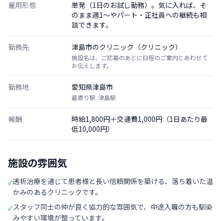
雇用形態
単発（1日のお試し勤務）。気に入れば、そ
のまま週1〜やパート・正社員への継続も相
談できます。
勤務先
津島市のクリニック（クリニック）
施設名は、ご応募のあとに日程のご案内とあわせて
お伝えします。
勤務地
愛知県津島市
最寄り駅: 津島駅
報酬
時給1,800円＋交通費1,000円（1日あたり最
低10,000円）
施設の雰囲気
透析治療を通じて患者様と長い信頼関係を築ける、落ち着いた温
✓
かみのあるクリニックです。
スタッフ同士の仲が良く協力的な雰囲気で、中途入職の方も馴染
✓
みやすい環境が整っています。