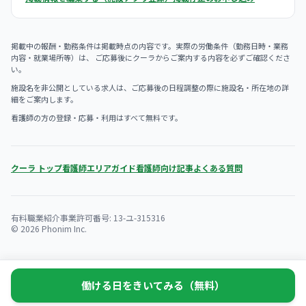
掲載中の報酬・勤務条件は掲載時点の内容です。実際の労働条件（勤務日時・業務
内容・就業場所等）は、 ご応募後にクーラからご案内する内容を必ずご確認くださ
い。
施設名を非公開としている求人は、ご応募後の日程調整の際に施設名・所在地の詳
細をご案内します。
看護師の方の登録・応募・利用はすべて無料です。
クーラ トップ
看護師エリアガイド
看護師向け記事
よくある質問
有料職業紹介事業許可番号: 13-ユ-315316
© 2026 Phonim Inc.
働ける日をきいてみる（無料）