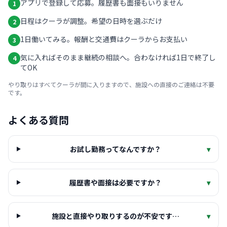
アプリで登録して応募。履歴書も面接もいりません
1
日程はクーラが調整。希望の日時を選ぶだけ
2
1日働いてみる。報酬と交通費はクーラからお支払い
3
気に入ればそのまま継続の相談へ。合わなければ1日で終了し
4
てOK
やり取りはすべてクーラが間に入りますので、施設への直接のご連絡は不要
です。
よくある質問
お試し勤務ってなんですか？
▾
履歴書や面接は必要ですか？
▾
施設と直接やり取りするのが不安です…
▾