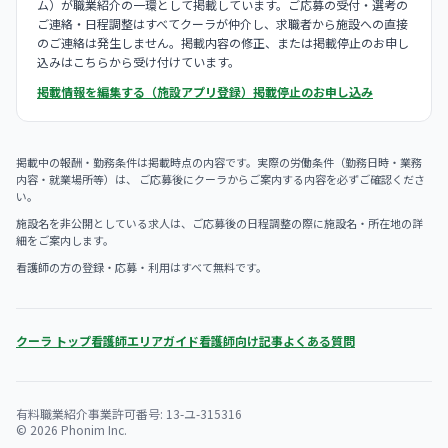
ム）が職業紹介の一環として掲載しています。ご応募の受付・選考の
ご連絡・日程調整はすべてクーラが仲介し、求職者から施設への直接
のご連絡は発生しません。掲載内容の修正、または掲載停止のお申し
込みはこちらから受け付けています。
掲載情報を編集する（施設アプリ登録）
掲載停止のお申し込み
掲載中の報酬・勤務条件は掲載時点の内容です。実際の労働条件（勤務日時・業務
内容・就業場所等）は、 ご応募後にクーラからご案内する内容を必ずご確認くださ
い。
施設名を非公開としている求人は、ご応募後の日程調整の際に施設名・所在地の詳
細をご案内します。
看護師の方の登録・応募・利用はすべて無料です。
クーラ トップ
看護師エリアガイド
看護師向け記事
よくある質問
有料職業紹介事業許可番号: 13-ユ-315316
© 2026 Phonim Inc.