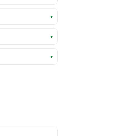
▾
▾
▾