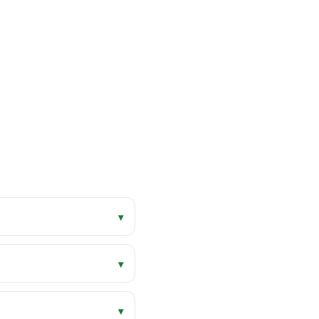
▾
▾
▾