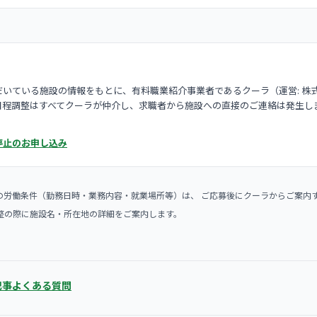
いている施設の情報をもとに、有料職業紹介事業者であるクーラ（運営: 株
日程調整はすべてクーラが仲介し、求職者から施設への直接のご連絡は発生し
停止のお申し込み
の労働条件（勤務日時・業務内容・就業場所等）は、 ご応募後にクーラからご案内
整の際に施設名・所在地の詳細をご案内します。
記事
よくある質問