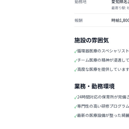
勤務地
愛知県名
最寄り駅:
報酬
時給1,8
施設の雰囲気
循環器医療のスペシャリス
✓
チーム医療の精神が浸透し
✓
高度な医療を提供していま
✓
業務・勤務環境
24時間対応の保育所が完備
✓
専門性の高い研修プログラ
✓
最新の医療設備が整った綺
✓