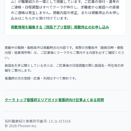
ム）が職業紹介の一環として掲載しています。ご応募の受付・選考の
ご連絡・日程調整はすべてクーラが仲介し、求職者から施設への直接
のご連絡は発生しません。掲載内容の修正、または掲載停止のお申し
込みはこちらから受け付けています。
掲載情報を編集する（施設アプリ登録）
掲載停止のお申し込み
掲載中の報酬・勤務条件は掲載時点の内容です。実際の労働条件（勤務日時・業務
内容・就業場所等）は、 ご応募後にクーラからご案内する内容を必ずご確認くださ
い。
施設名を非公開としている求人は、ご応募後の日程調整の際に施設名・所在地の詳
細をご案内します。
看護師の方の登録・応募・利用はすべて無料です。
クーラ トップ
看護師エリアガイド
看護師向け記事
よくある質問
有料職業紹介事業許可番号: 13-ユ-315316
© 2026 Phonim Inc.