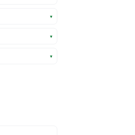
▾
▾
▾