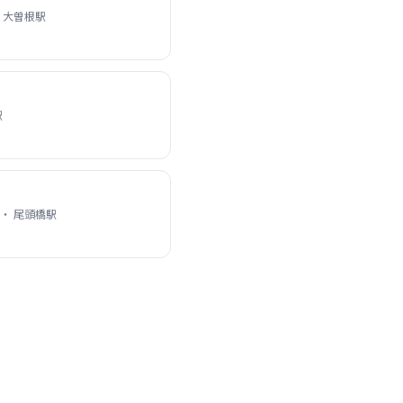
 大曽根駅
駅
・ 尾頭橋駅