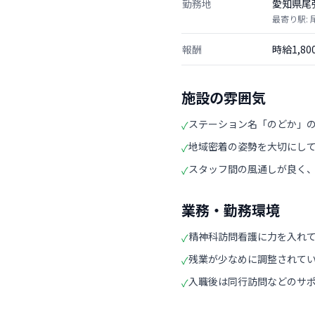
勤務地
愛知県尾
最寄り駅:
報酬
時給1,8
施設の雰囲気
ステーション名「のどか」
✓
地域密着の姿勢を大切にし
✓
スタッフ間の風通しが良く
✓
業務・勤務環境
精神科訪問看護に力を入れ
✓
残業が少なめに調整されて
✓
入職後は同行訪問などのサ
✓