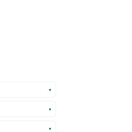
▾
▾
▾