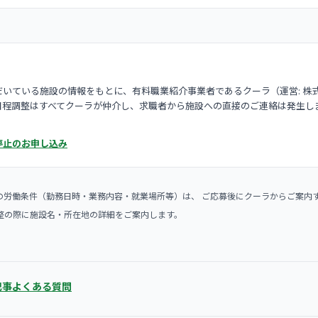
いている施設の情報をもとに、有料職業紹介事業者であるクーラ（運営: 株
日程調整はすべてクーラが仲介し、求職者から施設への直接のご連絡は発生し
停止のお申し込み
の労働条件（勤務日時・業務内容・就業場所等）は、 ご応募後にクーラからご案内
整の際に施設名・所在地の詳細をご案内します。
記事
よくある質問