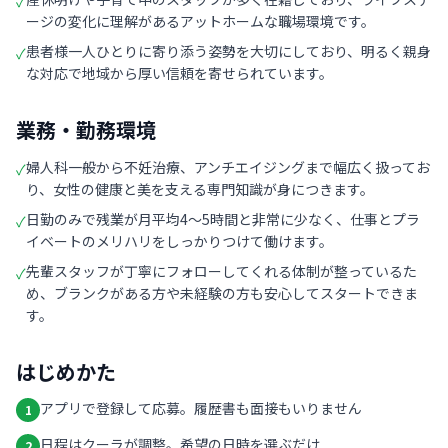
✓
ージの変化に理解があるアットホームな職場環境です。
患者様一人ひとりに寄り添う姿勢を大切にしており、明るく親身
✓
な対応で地域から厚い信頼を寄せられています。
業務・勤務環境
婦人科一般から不妊治療、アンチエイジングまで幅広く扱ってお
✓
り、女性の健康と美を支える専門知識が身につきます。
日勤のみで残業が月平均4〜5時間と非常に少なく、仕事とプラ
✓
イベートのメリハリをしっかりつけて働けます。
先輩スタッフが丁寧にフォローしてくれる体制が整っているた
✓
め、ブランクがある方や未経験の方も安心してスタートできま
す。
はじめかた
アプリで登録して応募。履歴書も面接もいりません
1
日程はクーラが調整。希望の日時を選ぶだけ
2