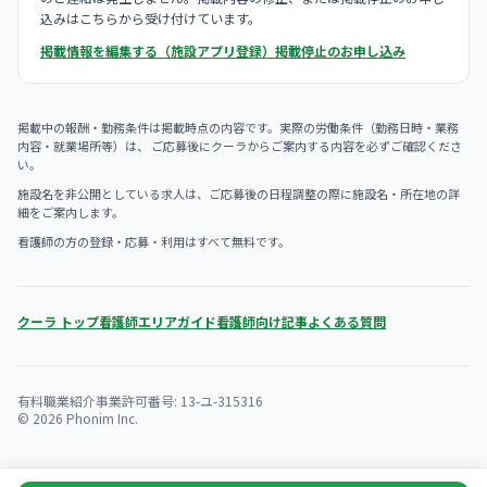
込みはこちらから受け付けています。
掲載情報を編集する（施設アプリ登録）
掲載停止のお申し込み
掲載中の報酬・勤務条件は掲載時点の内容です。実際の労働条件（勤務日時・業務
内容・就業場所等）は、 ご応募後にクーラからご案内する内容を必ずご確認くださ
い。
施設名を非公開としている求人は、ご応募後の日程調整の際に施設名・所在地の詳
細をご案内します。
看護師の方の登録・応募・利用はすべて無料です。
クーラ トップ
看護師エリアガイド
看護師向け記事
よくある質問
有料職業紹介事業許可番号: 13-ユ-315316
© 2026 Phonim Inc.