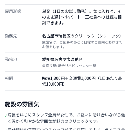
雇用形態
単発（1日のお試し勤務）。気に入れば、そ
のまま週1〜やパート・正社員への継続も相
談できます。
勤務先
名古屋市瑞穂区のクリニック（クリニック）
施設名は、ご応募のあとに日程のご案内とあわせて
お伝えします。
勤務地
愛知県名古屋市瑞穂区
最寄り駅: 総合リハビリセンター駅
報酬
時給1,800円＋交通費1,000円（1日あたり最
低10,000円）
施設の雰囲気
院長をはじめスタッフ全員が女性で、お互いに助け合いながら働
✓
く温かく和やかな雰囲気が魅力のクリニックです。
産休明けや子育て中のスタッフが多く在籍しており、ライフステ