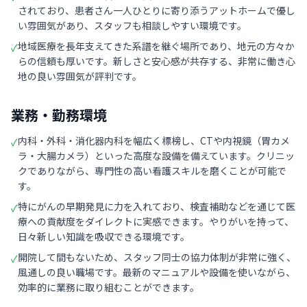
されており、患者さん一人ひとりに寄り添うアットホームで優し
い雰囲気があり、スタッフも相談しやすい環境です。
地域医療を長年支えてきた系譜を継ぐ場所であり、地元の方々か
✓
らの信頼も厚いです。新しさと安心感が共存する、非常に働き心
地の良い雰囲気が評判です。
業務・勤務環境
内科・外科・消化器内科を幅広く標榜し、CTや内視鏡（胃カメ
✓
ラ・大腸カメラ）といった高度な設備を備えています。クリニッ
クでありながら、専門性の高い看護スキルを磨くことが可能で
す。
特にがんの早期発見に力を入れており、検査補助などを通じて医
✓
療への貢献度をダイレクトに実感できます。やりがいを持って、
日々新しい知識を吸収できる環境です。
開院して間もないため、スタッフ同士の協力体制が非常に強く、
✓
風通しの良い職場です。最新のマニュアルや設備を使いながら、
効率的に業務に取り組むことができます。