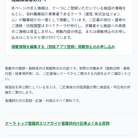
本ページの求人情報は、クーラにご登録いただいている施設の情報を
もとに、有料職業紹介事業者であるクーラ（運営: 株式会社フォニ
ム）が職業紹介の一環として掲載しています。ご応募の受付・選考の
ご連絡・日程調整はすべてクーラが仲介し、求職者から施設への直接
のご連絡は発生しません。掲載内容の修正、または掲載停止のお申し
込みはこちらから受け付けています。
掲載情報を編集する（施設アプリ登録）
掲載停止のお申し込み
掲載中の報酬・勤務条件は掲載時点の内容です。実際の労働条件（勤務日時・業務
内容・就業場所等）は、 ご応募後にクーラからご案内する内容を必ずご確認くださ
い。
施設名を非公開としている求人は、ご応募後の日程調整の際に施設名・所在地の詳
細をご案内します。
看護師の方の登録・応募・利用はすべて無料です。
クーラ トップ
看護師エリアガイド
看護師向け記事
よくある質問