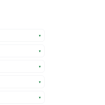
▾
▾
▾
▾
▾