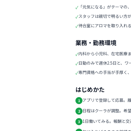
「元気になる」がテーマの
✓
スタッフは親切で明るい方
✓
待合室にアロマを取り入れ
✓
業務・勤務環境
内科から小児科、在宅医療
✓
日勤のみで週休2.5日と、
✓
専門資格への手当が手厚く
✓
はじめかた
アプリで登録して応募。
1
日程はクーラが調整。希
2
1日働いてみる。報酬と交
3