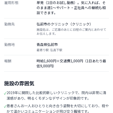
雇用形態
単発（1日のお試し勤務）。気に入れば、そ
のまま週1〜やパート・正社員への継続も相
談できます。
勤務先
弘前市のクリニック（クリニック）
施設名は、ご応募のあとに日程のご案内とあわせて
お伝えします。
勤務地
青森県弘前市
最寄り駅: 弘高下駅
報酬
時給1,600円＋交通費1,000円（1日あたり最
低9,000円）
施設の雰囲気
2019年に開院した比較的新しいクリニックで、院内は非常に清
✓
潔感があり、明るくモダンなデザインが印象的です。
患者さんお一人おひとりと向き合う姿勢を大切にしており、穏や
✓
かで温かいコミュニケーションが飛び交う職場です。