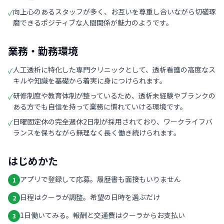
向上心のあるスタッフが多く、お互いを尊重し合いながら切磋琢
✓
磨できるポジティブな人間関係が魅力のようです。
業務・勤務環境
人工透析に特化した専門クリニックとして、透析看護の高度なス
✓
キルや知識を基礎から着実に身につけられます。
研修制度や教育体制が整っているため、透析未経験やブランクの
✓
ある方でも自信を持って業務に慣れていける環境です。
日曜固定休の完全週休2日制が採用されており、ワークライフバ
✓
ランスを保ちながら無理なく長く働き続けられます。
はじめかた
アプリで登録して応募。履歴書も面接もいりません
1
日程はクーラが調整。希望の日時を選ぶだけ
2
1日働いてみる。報酬と交通費はクーラからお支払い
3