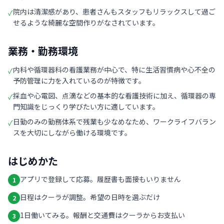
院内は清潔感があり、患者さんもスタッフもリラックスして過ご
✓
せるような綺麗な空間作りがなされています。
業務・勤務環境
内科や循環器科の看護業務が中心で、特に生活習慣病や心不全の
✓
予防管理に力を入れているのが特徴です。
採血や心電図、点滴などの基本的な看護技術に加え、循環器の専
✓
門知識をじっくり学びたい方に適しています。
日勤のみの勤務体系で残業も少なめなため、ワークライフバラン
✓
スを大切にしながら働ける環境です。
はじめかた
アプリで登録して応募。履歴書も面接もいりません
1
日程はクーラが調整。希望の日時を選ぶだけ
2
1日働いてみる。報酬と交通費はクーラからお支払い
3