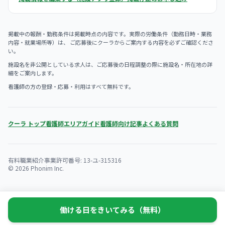
掲載中の報酬・勤務条件は掲載時点の内容です。実際の労働条件（勤務日時・業務
内容・就業場所等）は、 ご応募後にクーラからご案内する内容を必ずご確認くださ
い。
施設名を非公開としている求人は、ご応募後の日程調整の際に施設名・所在地の詳
細をご案内します。
看護師の方の登録・応募・利用はすべて無料です。
クーラ トップ
看護師エリアガイド
看護師向け記事
よくある質問
有料職業紹介事業許可番号: 13-ユ-315316
© 2026 Phonim Inc.
働ける日をきいてみる（無料）