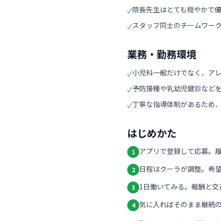
院長先生はとても穏やかで
✓
スタッフ同士のチームワー
✓
業務・勤務環境
小児科一般だけでなく、ア
✓
予防接種や乳幼児健診など
✓
丁寧な指導体制があるため
✓
はじめかた
アプリで登録して応募。
1
日程はクーラが調整。希
2
1日働いてみる。報酬と交
3
気に入ればそのまま継続の
4