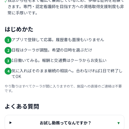
救急から在宅まで幅広く展開しているため、多様な症例を経験で
✓
きます。専門・認定看護師を目指す方への資格取得支援制度も非
常に手厚いです。
はじめかた
アプリで登録して応募。履歴書も面接もいりません
1
日程はクーラが調整。希望の日時を選ぶだけ
2
1日働いてみる。報酬と交通費はクーラからお支払い
3
気に入ればそのまま継続の相談へ。合わなければ1日で終了し
4
てOK
やり取りはすべてクーラが間に入りますので、施設への直接のご連絡は不要
です。
よくある質問
お試し勤務ってなんですか？
▾