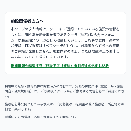
施設関係者の方へ
本ページの求人情報は、クーラにご登録いただいている施設の情報を
もとに、有料職業紹介事業者であるクーラ（運営: 株式会社フォニ
ム）が職業紹介の一環として掲載しています。ご応募の受付・選考の
ご連絡・日程調整はすべてクーラが仲介し、求職者から施設への直接
のご連絡は発生しません。掲載内容の修正、または掲載停止のお申し
込みはこちらから受け付けています。
掲載情報を編集する（施設アプリ登録）
掲載停止のお申し込み
掲載中の報酬・勤務条件は掲載時点の内容です。実際の労働条件（勤務日時・業務
内容・就業場所等）は、 ご応募後にクーラからご案内する内容を必ずご確認くださ
い。
施設名を非公開としている求人は、ご応募後の日程調整の際に施設名・所在地の詳
細をご案内します。
看護師の方の登録・応募・利用はすべて無料です。