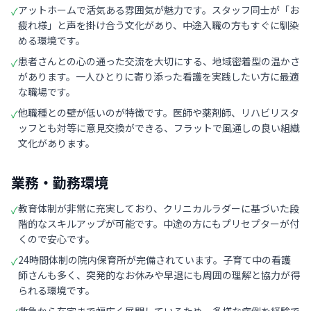
アットホームで活気ある雰囲気が魅力です。スタッフ同士が「お
✓
疲れ様」と声を掛け合う文化があり、中途入職の方もすぐに馴染
める環境です。
患者さんとの心の通った交流を大切にする、地域密着型の温かさ
✓
があります。一人ひとりに寄り添った看護を実践したい方に最適
な職場です。
他職種との壁が低いのが特徴です。医師や薬剤師、リハビリスタ
✓
ッフとも対等に意見交換ができる、フラットで風通しの良い組織
文化があります。
業務・勤務環境
教育体制が非常に充実しており、クリニカルラダーに基づいた段
✓
階的なスキルアップが可能です。中途の方にもプリセプターが付
くので安心です。
24時間体制の院内保育所が完備されています。子育て中の看護
✓
師さんも多く、突発的なお休みや早退にも周囲の理解と協力が得
られる環境です。