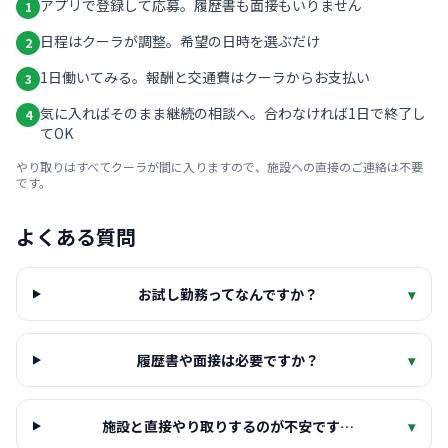
アプリで登録して応募。履歴書も面接もいりません
1
日程はクーラが調整。希望の日時を選ぶだけ
2
1日働いてみる。報酬と交通費はクーラからお支払い
3
気に入ればそのまま継続の相談へ。合わなければ1日で終了し
4
てOK
やり取りはすべてクーラが間に入りますので、施設への直接のご連絡は不要
です。
よくある質問
お試し勤務ってなんですか？
▾
履歴書や面接は必要ですか？
▾
施設と直接やり取りするのが不安です…
▾