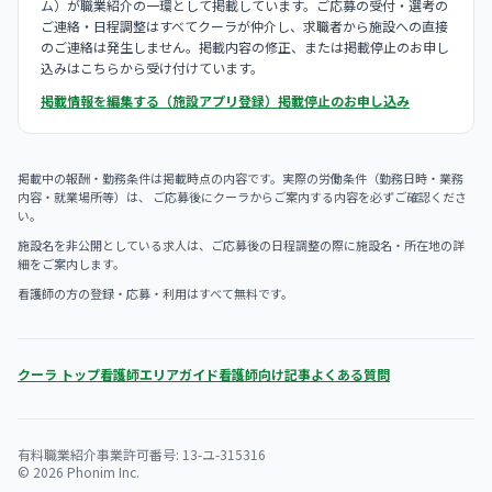
ム）が職業紹介の一環として掲載しています。ご応募の受付・選考の
ご連絡・日程調整はすべてクーラが仲介し、求職者から施設への直接
のご連絡は発生しません。掲載内容の修正、または掲載停止のお申し
込みはこちらから受け付けています。
掲載情報を編集する（施設アプリ登録）
掲載停止のお申し込み
掲載中の報酬・勤務条件は掲載時点の内容です。実際の労働条件（勤務日時・業務
内容・就業場所等）は、 ご応募後にクーラからご案内する内容を必ずご確認くださ
い。
施設名を非公開としている求人は、ご応募後の日程調整の際に施設名・所在地の詳
細をご案内します。
看護師の方の登録・応募・利用はすべて無料です。
クーラ トップ
看護師エリアガイド
看護師向け記事
よくある質問
有料職業紹介事業許可番号: 13-ユ-315316
© 2026 Phonim Inc.