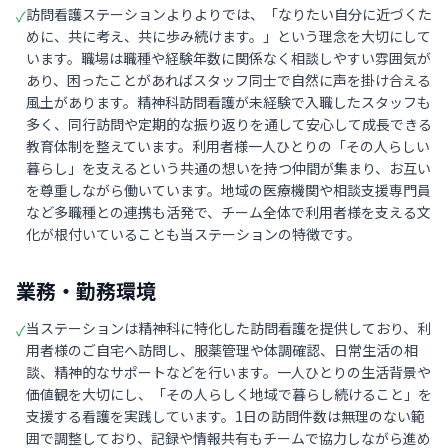
訪問看護ステーションよりよりでは、「なりたい自分に近づくた
✓
めに、共に考え、共に歩み続けます。」という理念を大切にして
います。職場は職種や経験年数に関係なく相談しやすい雰囲気が
あり、困ったことがあればスタッフ同士で自然に声を掛け合える
風土があります。精神科訪問看護が未経験で入職したスタッフも
多く、同行訪問や定期的な振り返りを通して安心して成長できる
教育体制を整えています。利用者様一人ひとりの「その人らしい
暮らし」を支えるという共通の想いを持つ仲間が集まり、お互い
を尊重しながら働いています。地域の医療機関や相談支援専門員
など多職種との連携も活発で、チーム全体で利用者様を支える文
化が根付いていることも当ステーションの特徴です。
業務・勤務環境
当ステーションは精神科に特化した訪問看護を提供しており、利
✓
用者様のご自宅へ訪問し、服薬管理や体調確認、日常生活の相
談、精神的なサポートなどを行います。一人ひとりの生活背景や
価値観を大切にし、「その人らしく地域で暮らし続けること」を
支援する看護を実践しています。1日の訪問件数は無理のない範
囲で調整しており、記録や情報共有もチームで協力しながら進め