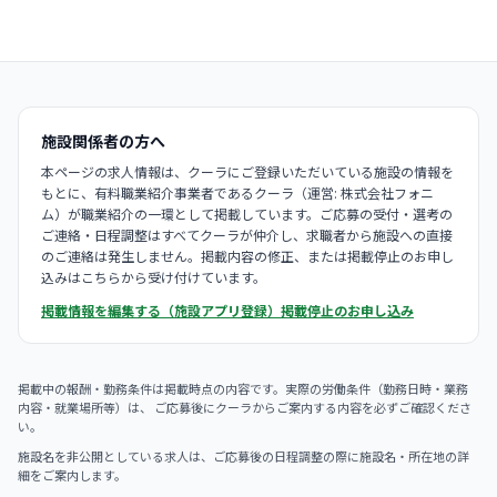
施設関係者の方へ
本ページの求人情報は、クーラにご登録いただいている施設の情報を
もとに、有料職業紹介事業者であるクーラ（運営: 株式会社フォニ
ム）が職業紹介の一環として掲載しています。ご応募の受付・選考の
ご連絡・日程調整はすべてクーラが仲介し、求職者から施設への直接
のご連絡は発生しません。掲載内容の修正、または掲載停止のお申し
込みはこちらから受け付けています。
掲載情報を編集する（施設アプリ登録）
掲載停止のお申し込み
掲載中の報酬・勤務条件は掲載時点の内容です。実際の労働条件（勤務日時・業務
内容・就業場所等）は、 ご応募後にクーラからご案内する内容を必ずご確認くださ
い。
施設名を非公開としている求人は、ご応募後の日程調整の際に施設名・所在地の詳
細をご案内します。