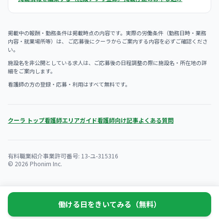
掲載中の報酬・勤務条件は掲載時点の内容です。実際の労働条件（勤務日時・業務
内容・就業場所等）は、 ご応募後にクーラからご案内する内容を必ずご確認くださ
い。
施設名を非公開としている求人は、ご応募後の日程調整の際に施設名・所在地の詳
細をご案内します。
看護師の方の登録・応募・利用はすべて無料です。
クーラ トップ
看護師エリアガイド
看護師向け記事
よくある質問
有料職業紹介事業許可番号: 13-ユ-315316
© 2026 Phonim Inc.
働ける日をきいてみる（無料）