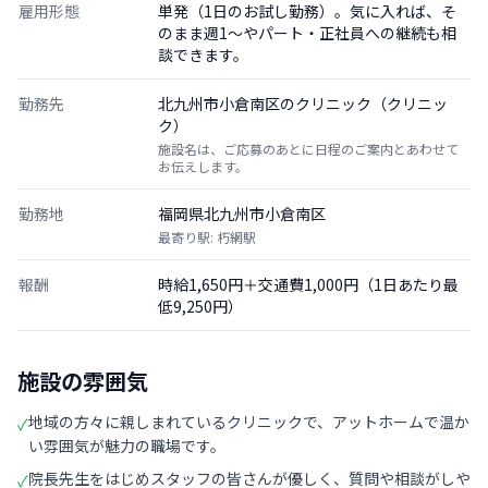
雇用形態
単発（1日のお試し勤務）。気に入れば、そ
のまま週1〜やパート・正社員への継続も相
談できます。
勤務先
北九州市小倉南区のクリニック（クリニッ
ク）
施設名は、ご応募のあとに日程のご案内とあわせて
お伝えします。
勤務地
福岡県北九州市小倉南区
最寄り駅: 朽網駅
報酬
時給1,650円＋交通費1,000円（1日あたり最
低9,250円）
施設の雰囲気
地域の方々に親しまれているクリニックで、アットホームで温か
✓
い雰囲気が魅力の職場です。
院長先生をはじめスタッフの皆さんが優しく、質問や相談がしや
✓