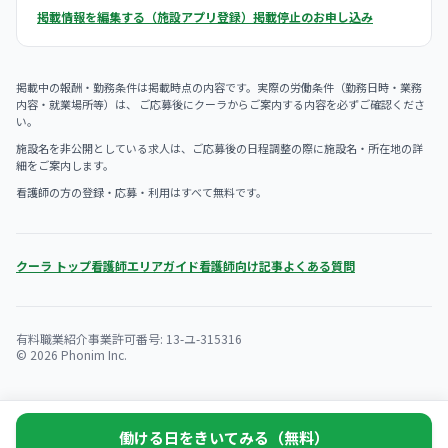
掲載情報を編集する（施設アプリ登録）
掲載停止のお申し込み
掲載中の報酬・勤務条件は掲載時点の内容です。実際の労働条件（勤務日時・業務
内容・就業場所等）は、 ご応募後にクーラからご案内する内容を必ずご確認くださ
い。
施設名を非公開としている求人は、ご応募後の日程調整の際に施設名・所在地の詳
細をご案内します。
看護師の方の登録・応募・利用はすべて無料です。
クーラ トップ
看護師エリアガイド
看護師向け記事
よくある質問
有料職業紹介事業許可番号: 13-ユ-315316
© 2026 Phonim Inc.
働ける日をきいてみる（無料）