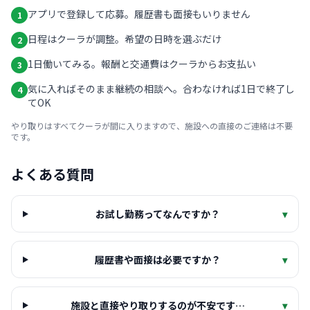
アプリで登録して応募。履歴書も面接もいりません
1
日程はクーラが調整。希望の日時を選ぶだけ
2
1日働いてみる。報酬と交通費はクーラからお支払い
3
気に入ればそのまま継続の相談へ。合わなければ1日で終了し
4
てOK
やり取りはすべてクーラが間に入りますので、施設への直接のご連絡は不要
です。
よくある質問
お試し勤務ってなんですか？
▾
履歴書や面接は必要ですか？
▾
施設と直接やり取りするのが不安です…
▾