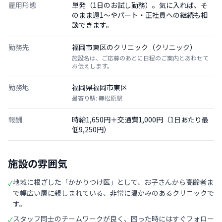
雇用形態
単発（1日のお試し勤務）。気に入れば、そ
のまま週1〜やパート・正社員への継続も相
談できます。
勤務先
福岡市東区のクリニック（クリニック）
施設名は、ご応募のあとに日程のご案内とあわせて
お伝えします。
勤務地
福岡県福岡市東区
最寄り駅: 舞松原駅
報酬
時給1,650円＋交通費1,000円（1日あたり最
低9,250円）
施設の雰囲気
地域に根ざした「かかりつけ医」として、お子さんから高齢者ま
✓
で幅広い層に親しまれている、非常に温かみのあるクリニックで
す。
スタッフ同士のチームワークが良く、困った時にはすぐフォロー
✓