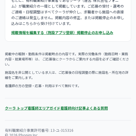
もとに、有料職業紹介事業者であるクーラ（運営: 株式会社フォニ
ム）が職業紹介の一環として掲載しています。ご応募の受付・選考の
ご連絡・日程調整はすべてクーラが仲介し、求職者から施設への直接
のご連絡は発生しません。掲載内容の修正、または掲載停止のお申し
込みはこちらから受け付けています。
掲載情報を編集する（施設アプリ登録）
掲載停止のお申し込み
掲載中の報酬・勤務条件は掲載時点の内容です。実際の労働条件（勤務日時・業務
内容・就業場所等）は、 ご応募後にクーラからご案内する内容を必ずご確認くださ
い。
施設名を非公開としている求人は、ご応募後の日程調整の際に施設名・所在地の詳
細をご案内します。
看護師の方の登録・応募・利用はすべて無料です。
クーラ トップ
看護師エリアガイド
看護師向け記事
よくある質問
有料職業紹介事業許可番号: 13-ユ-315316
© 2026 Phonim Inc.