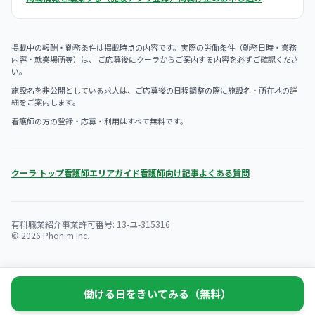
掲載中の報酬・勤務条件は掲載時点の内容です。実際の労働条件（勤務日時・業務
内容・就業場所等）は、 ご応募後にクーラからご案内する内容を必ずご確認くださ
い。
施設名を非公開としている求人は、ご応募後の日程調整の際に施設名・所在地の詳
細をご案内します。
看護師の方の登録・応募・利用はすべて無料です。
クーラ トップ
看護師エリアガイド
看護師向け記事
よくある質問
有料職業紹介事業許可番号: 13-ユ-315316
© 2026 Phonim Inc.
働ける日をきいてみる（無料）