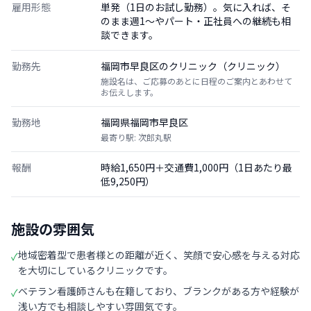
雇用形態
単発（1日のお試し勤務）。気に入れば、そ
のまま週1〜やパート・正社員への継続も相
談できます。
勤務先
福岡市早良区のクリニック（クリニック）
施設名は、ご応募のあとに日程のご案内とあわせて
お伝えします。
勤務地
福岡県福岡市早良区
最寄り駅: 次郎丸駅
報酬
時給1,650円＋交通費1,000円（1日あたり最
低9,250円）
施設の雰囲気
地域密着型で患者様との距離が近く、笑顔で安心感を与える対応
✓
を大切にしているクリニックです。
ベテラン看護師さんも在籍しており、ブランクがある方や経験が
✓
浅い方でも相談しやすい雰囲気です。