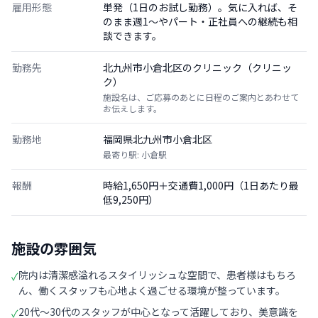
雇用形態
単発（1日のお試し勤務）。気に入れば、そ
のまま週1〜やパート・正社員への継続も相
談できます。
勤務先
北九州市小倉北区のクリニック（クリニッ
ク）
施設名は、ご応募のあとに日程のご案内とあわせて
お伝えします。
勤務地
福岡県北九州市小倉北区
最寄り駅: 小倉駅
報酬
時給1,650円＋交通費1,000円（1日あたり最
低9,250円）
施設の雰囲気
院内は清潔感溢れるスタイリッシュな空間で、患者様はもちろ
✓
ん、働くスタッフも心地よく過ごせる環境が整っています。
20代〜30代のスタッフが中心となって活躍しており、美意識を
✓