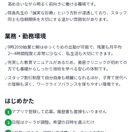
高め合いながら明るく前向きに働ける職場です。
院長先生の「誠実な診療」という方針が浸透しており、スタッフ
✓
同士も信頼関係を大切にする温かい雰囲気があります。
業務・勤務環境
9時20分始業と朝はゆっくりめの出勤が可能で、残業も月平均
✓
2〜4時間程度と非常に少なく、私生活も大切にできます。
充実した教育マニュアルがあるため、美容クリニックが初めての
✓
方でも基礎からしっかり技術を学べる安心の体制です。
スタッフ割引制度で自分自身も綺麗になれるほか、子育て世代へ
✓
の理解も深く、ワークライフバランスを保ちやすい環境です。
はじめかた
アプリで登録して応募。履歴書も面接もいりません
1
日程はクーラが調整。希望の日時を選ぶだけ
2