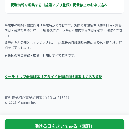
掲載情報を編集する（施設アプリ登録）
掲載停止のお申し込み
掲載中の報酬・勤務条件は掲載時点の内容です。実際の労働条件（勤務日時・業務
内容・就業場所等）は、 ご応募後にクーラからご案内する内容を必ずご確認くださ
い。
施設名を非公開としている求人は、ご応募後の日程調整の際に施設名・所在地の詳
細をご案内します。
看護師の方の登録・応募・利用はすべて無料です。
クーラ トップ
看護師エリアガイド
看護師向け記事
よくある質問
有料職業紹介事業許可番号: 13-ユ-315316
© 2026 Phonim Inc.
働ける日をきいてみる（無料）