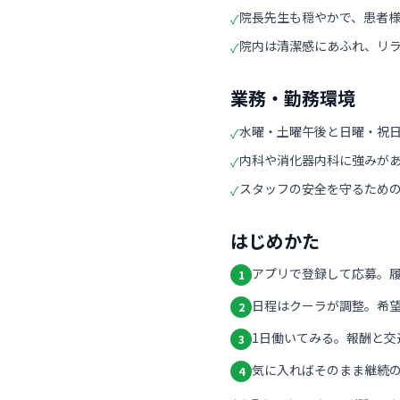
院長先生も穏やかで、患者
✓
院内は清潔感にあふれ、リ
✓
業務・勤務環境
水曜・土曜午後と日曜・祝
✓
内科や消化器内科に強みが
✓
スタッフの安全を守るため
✓
はじめかた
アプリで登録して応募。
1
日程はクーラが調整。希
2
1日働いてみる。報酬と交
3
気に入ればそのまま継続の
4