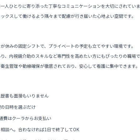
様一人ひとりに寄り添った丁寧なコミュニケーションを大切にされてい
ラックスして働けるよう隅々まで配慮が行き届いた心地よい空間です。
日が休みの固定シフトで、プライベートの予定も立てやすい環境です。
あり、内視鏡介助のスキルなど専門性を高めたい方にもぴったりの職場
の衛生管理や動線確保が徹底されており、安心して看護に集中できます。
履歴書も面接もいりません
望の日時を選ぶだけ
通費はクーラからお支払い
相談へ。合わなければ1日で終了してOK