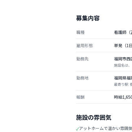
募集内容
職種
看護師（
雇用形態
単発（1
勤務先
福岡市西
施設名は、
勤務地
福岡県福
最寄り駅: 
報酬
時給1,6
施設の雰囲気
アットホームで温かい雰囲
✓