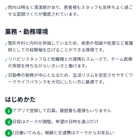
院内は明るく清潔感があり、患者様もスタッフも気持ちよく過ご
✓
せる空間づくりが徹底されています。
業務・勤務環境
整形外科と内科を併設しているため、疾患の知識や処置など看護
✓
師としての経験幅を広げることができる環境です。
リハビリスタッフなど他職種との連携もスムーズで、チーム医療
✓
の実感を持ちながらいきいきと働けます。
日勤帯の勤務が中心となるため、生活リズムを安定させやすくワ
✓
ークライフバランスを大切にしたい方に最適です。
はじめかた
アプリで登録して応募。履歴書も面接もいりません
1
日程はクーラが調整。希望の日時を選ぶだけ
2
1日働いてみる。報酬と交通費はクーラからお支払い
3