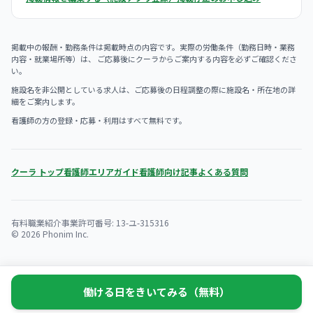
掲載中の報酬・勤務条件は掲載時点の内容です。実際の労働条件（勤務日時・業務
内容・就業場所等）は、 ご応募後にクーラからご案内する内容を必ずご確認くださ
い。
施設名を非公開としている求人は、ご応募後の日程調整の際に施設名・所在地の詳
細をご案内します。
看護師の方の登録・応募・利用はすべて無料です。
クーラ トップ
看護師エリアガイド
看護師向け記事
よくある質問
有料職業紹介事業許可番号: 13-ユ-315316
© 2026 Phonim Inc.
働ける日をきいてみる（無料）