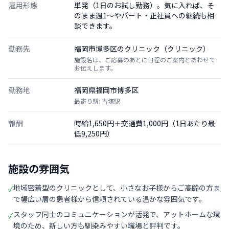
雇用形態
単発（1日のお試し勤務）。気に入れば、そ
のまま週1〜やパート・正社員への継続も相
談できます。
勤務先
福岡市博多区のクリニック（クリニック）
施設名は、ご応募のあとに日程のご案内とあわせて
お伝えします。
勤務地
福岡県福岡市博多区
最寄り駅: 吉塚駅
報酬
時給1,650円＋交通費1,000円（1日あたり最
低9,250円）
施設の雰囲気
地域密着型のクリニックとして、小さなお子様からご高齢の方ま
✓
で幅広い層の患者様から信頼されている温かな雰囲気です。
スタッフ同士のコミュニケーションが活発で、アットホームな環
✓
境のため、新しい方も馴染みやすい職場と評判です。