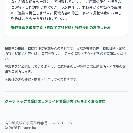
ム）が職業紹介の一環として掲載しています。ご応募の受付・選考の
ご連絡・日程調整はすべてクーラが仲介し、求職者から施設への直接
のご連絡は発生しません。掲載内容の修正、または掲載停止のお申し
込みはこちらから受け付けています。
掲載情報を編集する（施設アプリ登録）
掲載停止のお申し込み
掲載中の報酬・勤務条件は掲載時点の内容です。実際の労働条件（勤務日時・業務
内容・就業場所等）は、 ご応募後にクーラからご案内する内容を必ずご確認くださ
い。
施設名を非公開としている求人は、ご応募後の日程調整の際に施設名・所在地の詳
細をご案内します。
看護師の方の登録・応募・利用はすべて無料です。
クーラ トップ
看護師エリアガイド
看護師向け記事
よくある質問
有料職業紹介事業許可番号: 13-ユ-315316
© 2026 Phonim Inc.