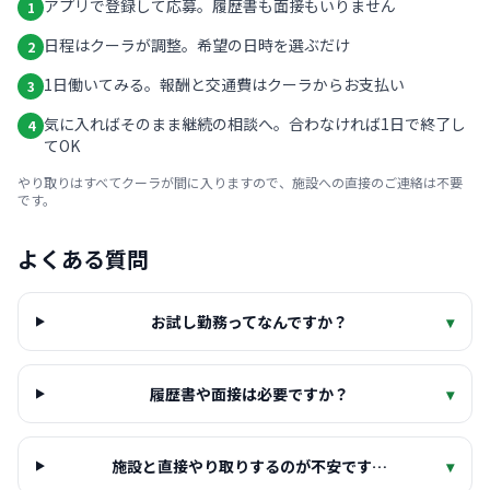
アプリで登録して応募。履歴書も面接もいりません
1
日程はクーラが調整。希望の日時を選ぶだけ
2
1日働いてみる。報酬と交通費はクーラからお支払い
3
気に入ればそのまま継続の相談へ。合わなければ1日で終了し
4
てOK
やり取りはすべてクーラが間に入りますので、施設への直接のご連絡は不要
です。
よくある質問
お試し勤務ってなんですか？
▾
履歴書や面接は必要ですか？
▾
施設と直接やり取りするのが不安です…
▾