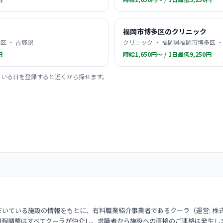
福岡市博多区のクリニック
区 ・ 吉塚駅
クリニック ・ 福岡県福岡市博多区 ・
円
時給1,650円〜 / 1日最低9,250円
ている日を登録すると近くから探せます。
いている施設の情報をもとに、有料職業紹介事業者であるクーラ（運営: 株
日程調整はすべてクーラが仲介し、求職者から施設への直接のご連絡は発生し