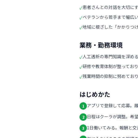
患者さんとの対話を大切に
✓
ベテランから若手まで幅広
✓
地域に根ざした「かかりつ
✓
業務・勤務環境
人工透析の専門知識を深め
✓
研修や教育体制が整ってお
✓
残業時間の抑制に努めてお
✓
はじめかた
アプリで登録して応募。
1
日程はクーラが調整。希
2
1日働いてみる。報酬と交
3